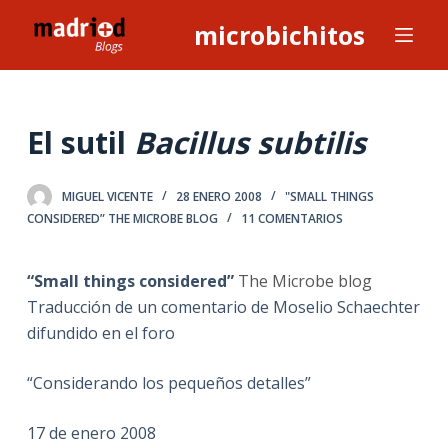
S
microbichitos
a
l
t
a
El sutil
Bacillus subtilis
r
a
MIGUEL VICENTE
28 ENERO 2008
"SMALL THINGS
l
CONSIDERED” THE MICROBE BLOG
11 COMENTARIOS
c
o
“Small things considered”
The Microbe blog
n
Traducción de un comentario de Moselio Schaechter
t
difundido en el foro
e
n
“Considerando los pequeños detalles”
i
d
17 de enero 2008
o