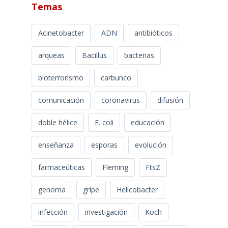
Temas
Acinetobacter
ADN
antibióticos
arqueas
Bacillus
bacterias
bioterrorismo
carbunco
comunicación
coronavirus
difusión
doble hélice
E. coli
educación
enseñanza
esporas
evolución
farmaceúticas
Fleming
FtsZ
genoma
gripe
Helicobacter
infección
investigación
Koch