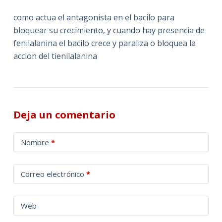
como actua el antagonista en el bacilo para
bloquear su crecimiento, y cuando hay presencia de
fenilalanina el bacilo crece y paraliza o bloquea la
accion del tienilalanina
Deja un comentario
A
Nombre
*
l
t
Correo electrónico
*
e
r
n
Web
a