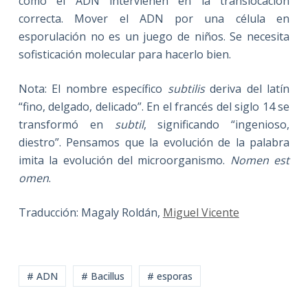
como el ADN intervienen en la translocación
correcta. Mover el ADN por una célula en
esporulación no es un juego de niños. Se necesita
sofisticación molecular para hacerlo bien.
Nota: El nombre específico
subtilis
deriva del latín
“fino, delgado, delicado”. En el francés del siglo 14 se
transformó en
subtil
, significando “ingenioso,
diestro”. Pensamos que la evolución de la palabra
imita la evolución del microorganismo.
Nomen est
omen
.
Traducción: Magaly Roldán,
Miguel Vicente
# ADN
# Bacillus
# esporas