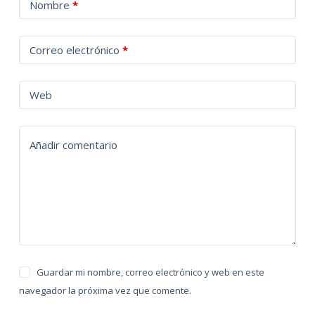
Nombre
*
l
t
Correo electrónico
*
e
r
n
Web
a
t
Añadir comentario
i
v
e
:
Guardar mi nombre, correo electrónico y web en este
navegador la próxima vez que comente.