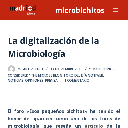
S
microbichitos
a
l
t
a
La digitalización de la
r
Microbiología
a
l
c
MIGUEL VICENTE
14 NOVIEMBRE 2010
"SMALL THINGS
o
CONSIDERED” THE MICROBE BLOG
,
FORO DEL DÍA NOTIWEB
,
n
NOTICIAS
,
OPINIONES
,
PRENSA
1 COMENTARIO
t
e
n
i
El foro «Esos pequeños bichitos» ha tenido el
d
honor de aparecer como uno de los foros de
o
microbiología que reseña un
artículo
de la