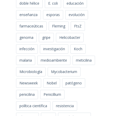
doble hélice
E. coli
educación
enseñanza
esporas
evolución
farmaceúticas
Fleming
FtsZ
genoma
gripe
Helicobacter
infección
investigación
Koch
malaria
medioambiente
meticilina
Microbiología
Mycobacterium
Newsweek
Nobel
patógeno
penicilina
Penicillium
política científica
resistencia