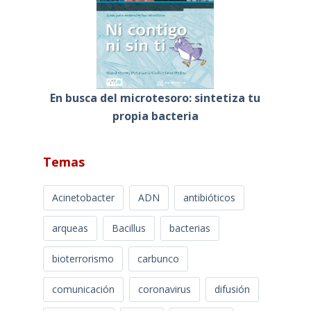
En busca del microtesoro: sintetiza tu
propia bacteria
Temas
Acinetobacter
ADN
antibióticos
arqueas
Bacillus
bacterias
bioterrorismo
carbunco
comunicación
coronavirus
difusión