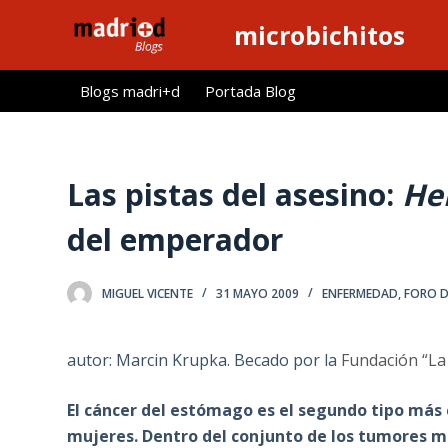
S
microbichitos
a
l
Blogs madri+d
Portada Blog
t
a
r
a
Las pistas del asesino:
Hel
l
del emperador
c
o
n
MIGUEL VICENTE
31 MAYO 2009
ENFERMEDAD
,
FORO D
t
e
autor: Marcin Krupka. Becado por la
Fundación “La
n
i
El cáncer del estómago es el segundo tipo más
d
mujeres. Dentro del conjunto de los tumores m
o