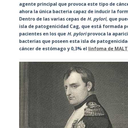
agente principal que provoca este tipo de cánce
ahora la única bacteria capaz de inducir la fo
Dentro de las varias cepas de
H. pylori,
que pued
isla de patogenicidad Cag, que está formada p
pacientes en los que
H. pylori
provoca la aparic
bacterias que poseen esta isla de patogenicida
cáncer de estómago y 0,3% el
linfoma de MALT