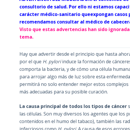
consultorio de salud. Por ello ni estamos capa
carácter médico-sanitario queexpongan casos p
recomendamos consultar al médico de cabecera 
Visto que estas advertencias han sido ignorad
tema.
Hay que advertir desde el principio que hasta ahor
por el que
H. pylori
induce la formación de cáncere
comporta la bacteria, y de cómo una célula human
para arrojar algo más de luz sobre esta enfermedad
permitirá no solo entender mejor estos complejos 
más adecuadas para su posible curación.
La causa principal de todos los tipos de cáncer
s
las células. Son muy diversos los agentes que los
contenidos en el humo del tabaco), también las radi
infecciosos como
H. pylori
. A causa de esos error