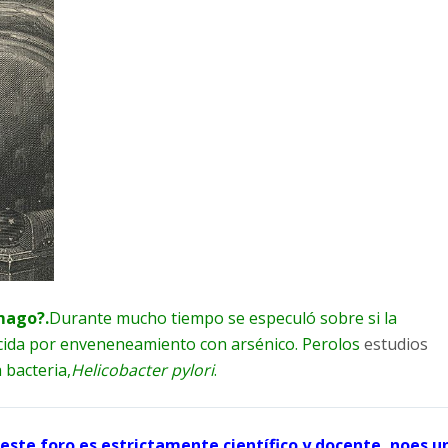
mago?.
Durante mucho tiempo se especuló sobre si la
ida por enveneneamiento con arsénico. Perolos
estudios
 bacteria,
Helicobacter pylori
.
te foro es estrictamente científico y docente, noes u