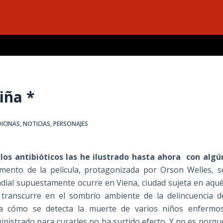
iña *
DICINAS
,
NOTICIAS
,
PERSONAJES
los antibióticos las he ilustrado hasta ahora con algú
ento de la película, protagonizada por Orson Welles, s
dial supuestamente ocurre en Viena, ciudad sujeta en aqué
n transcurre en el sombrío ambiente de la delincuencia d
a cómo se detecta la muerte de varios niños enfermos
inistrado para curarles no ha surtido efecto. Y no es porqu