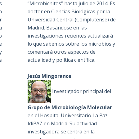
“Microbichitos” hasta julio de 2014. Es
s
doctor en Ciencias Biológicas por la
a
Universidad Central (Complutense) de
r
Madrid. Basándose en las
a
investigaciones recientes actualizará
o
lo que sabemos sobre los microbios y
e
comentará otros aspectos de
y
actualidad y política científica.
s
Jesús Mingorance
Investigador principal del
Grupo de Microbiología Molecular
en el Hospital Universitario La Paz-
IdiPAZ en Madrid. Su actividad
investigadora se centra en la