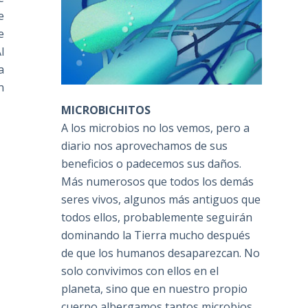
e
e
l
a
n
MICROBICHITOS
A los microbios no los vemos, pero a
diario nos aprovechamos de sus
beneficios o padecemos sus daños.
Más numerosos que todos los demás
seres vivos, algunos más antiguos que
todos ellos, probablemente seguirán
dominando la Tierra mucho después
de que los humanos desaparezcan. No
solo convivimos con ellos en el
planeta, sino que en nuestro propio
cuerpo albergamos tantos microbios