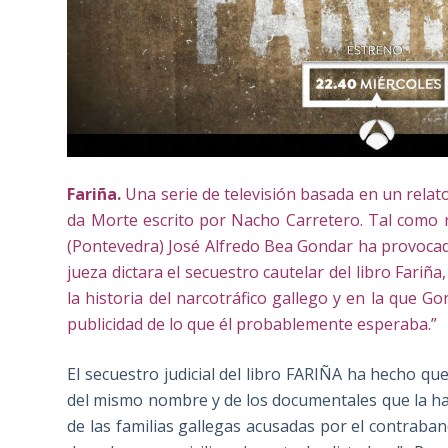
Fariña.
Una
serie de televisión
basada en un relato 
da Morte escrito por Nacho Carretero. Tal como 
(Pontevedra) José Alfredo Bea Gondar ha provocad
jueza dictara el secuestro cautelar del libro Fariñ
la historia del narcotráfico gallego y en la que G
publicidad de lo que él probablemente esperaba.”
El secuestro judicial del libro FARIÑA ha hecho que
del mismo nombre y de los documentales que la 
de las familias gallegas acusadas por el contraba