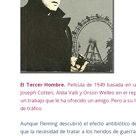
El Tercer Hombre.
Película
de 1949 basada en un
Joseph Cotten, Alida Valli y Orson Welles en el re
un trabajo que le ha ofrecido un amigo. Pero a su
de tráfico.
Aunque Fleming descubrió el efecto antibiótico de
que la necesidad de tratar a los heridos de guerra