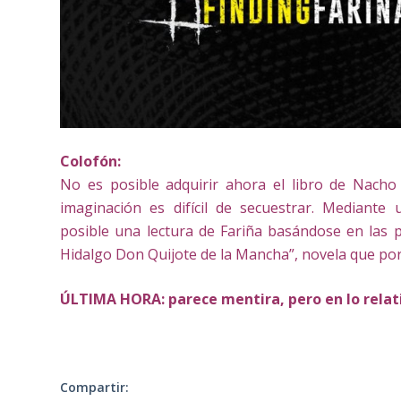
Colofón:
No es posible adquirir ahora el libro de Nacho
imaginación es difícil de secuestrar. Mediante
posible una lectura de Fariña basándose en las 
Hidalgo Don Quijote de la Mancha”, novela que po
ÚLTIMA HORA: parece mentira, pero en lo rela
Compartir: