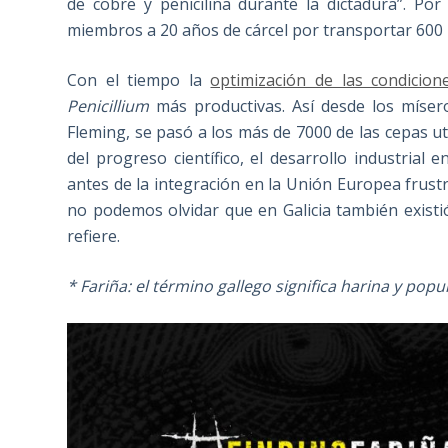
de cobre y penicilina durante la dictadura”. P
miembros a 20 años de cárcel por transportar 600 
Con el tiempo la
optimización de las condicion
Penicillium
más productivas. Así desde los míser
Fleming, se pasó a los más de 7000 de las cepas ut
del progreso científico, el desarrollo industrial
antes de la integración en la Unión Europea frust
no podemos olvidar que en Galicia también existi
refiere.
* Fariña: el término gallego significa harina y popu