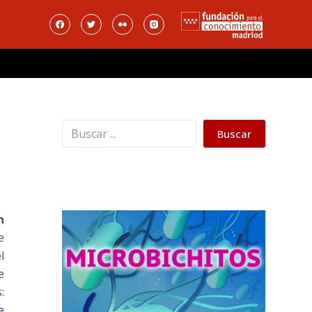
Buscar
Buscar
n
e
l
e
:
e