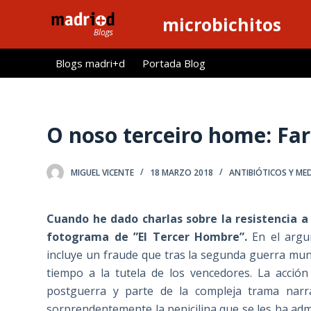
S
microbichitos
a
l
Blogs madri+d
Portada Blog
t
a
r
a
O noso terceiro home: Far
l
c
MIGUEL VICENTE
18 MARZO 2018
ANTIBIÓTICOS Y ME
o
n
t
Cuando he dado charlas sobre la resistencia a 
e
fotograma de ”El Tercer Hombre”.
En el argum
n
incluye un fraude que tras la segunda guerra mun
i
tiempo a la tutela de los vencedores. La acció
d
postguerra y parte de la compleja trama narr
o
sorprendentemente la penicilina que se les ha adm