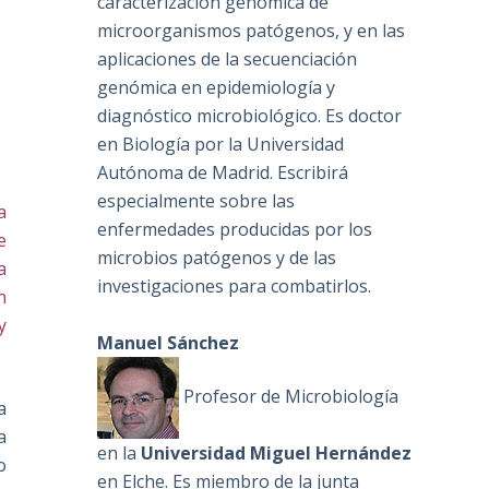
caracterización genómica de
microorganismos patógenos, y en las
aplicaciones de la secuenciación
genómica en epidemiología y
diagnóstico microbiológico. Es doctor
en Biología por la Universidad
Autónoma de Madrid. Escribirá
especialmente sobre las
a
enfermedades producidas por los
e
microbios patógenos y de las
a
investigaciones para combatirlos.
n
y
Manuel Sánchez
Profesor de Microbiología
a
a
en la
Universidad Miguel Hernández
o
en Elche. Es miembro de la junta