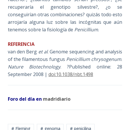
recuperaría el genotipo silvestre?, ¿o se
conseguirían otras combinaciones? quizás todo esto
arrojaría alguna luz sobre las incógnitas que aún
tenemos sobre la fisiología de
Penicillium
.
REFERENCIA
van den Berg
et al
. Genome sequencing and analysis
of the filamentous fungus
Penicillium chrysogenum
.
Nature Biotechnology
. ?Published online: 28
September 2008 |
doi:10.1038/nbt.1498
Foro del día en
madridiario
# Fleming
# genoma
# penicilina