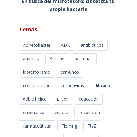
En busca del microtesoro: sintetiza tu
propia bacteria
Temas
Acinetobacter
ADN
antibióticos
arqueas
Bacillus
bacterias
bioterrorismo
carbunco
comunicación
coronavirus
difusión
doble hélice
E. coli
educación
enseñanza
esporas
evolución
farmaceúticas
Fleming
FtsZ