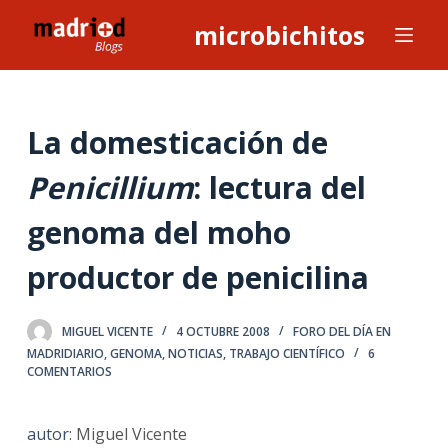
S
microbichitos
a
l
t
a
La domesticación de
r
Penicillium
: lectura del
a
l
genoma del moho
c
o
productor de penicilina
n
t
MIGUEL VICENTE
4 OCTUBRE 2008
FORO DEL DÍA EN
e
MADRIDIARIO
,
GENOMA
,
NOTICIAS
,
TRABAJO CIENTÍFICO
6
n
COMENTARIOS
i
d
autor:
Miguel Vicente
o