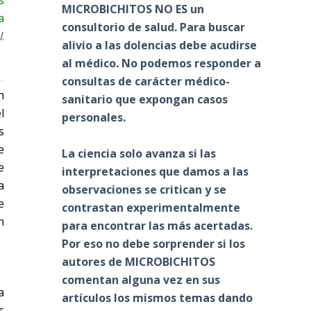
MICROBICHITOS NO ES un
a
consultorio de salud. Para buscar
l
.
alivio a las dolencias debe acudirse
al médico. No podemos responder a
consultas de carácter médico-
n
sanitario que expongan casos
l
personales.
s
e
La ciencia solo avanza si las
e
interpretaciones que damos a las
a
observaciones se critican y se
e
contrastan experimentalmente
n
para encontrar las más acertadas.
Por eso no debe sorprender si los
autores de MICROBICHITOS
comentan alguna vez en sus
a
artículos los mismos temas dando
s