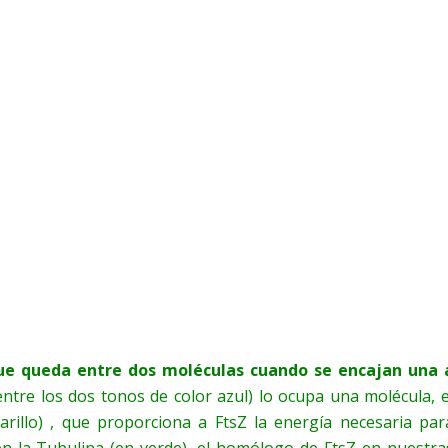
 que queda entre dos moléculas cuando se encajan una 
entre los dos tonos de color azul) lo ocupa una molécula, e
arillo) , que proporciona a FtsZ la energía necesaria par
 en la Tubulina (en verde), el homólogo de FtsZ en nuestra