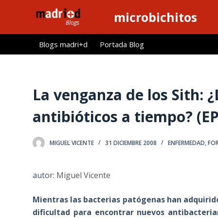
S
microbichitos
a
l
Blogs madri+d
Portada Blog
t
a
r
a
La venganza de los Sith:
l
antibióticos a tiempo? (EP
c
o
n
MIGUEL VICENTE
31 DICIEMBRE 2008
ENFERMEDAD
,
FOR
t
e
autor:
Miguel Vicente
n
i
Mientras las bacterias patógenas han adquirido 
d
dificultad para encontrar nuevos antibacteri
o