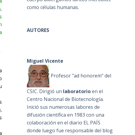
a
como células humanas.
,
s
n
AUTORES
a
Miguel Vicente
a
Profesor "ad honorem" del
o
u
CSIC. Dirigió un
laboratorio
en el
Centro Nacional de Biotecnología.
s
Inició sus numerosas labores de
,
difusión científica en 1983 con una
s
colaboración en el diario EL PAÍS
donde luego fue responsable del blog
a