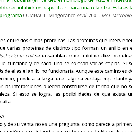
obtener inhibidores específicos para una o la otra. Esta es l
el programa
COMBACT
.
Mingorance
et al.
2001.
Mol. Microbio
ones entre dos o más proteínas. Las proteínas que interviene
e varias proteínas de distinto tipo forman un anillo en e
Escherichia coli
se ensamblan como mínimo diez proteína
illo funcione y de cada una se colocan varias copias. Si s
s de ellas el anillo no funcionaría. Aunque este camino es d
rmino, puede a la larga tener alguna ventaja importante y
r las interacciones pueden construirse de forma que no s
za. Si esto se logra, las posibilidades de que exista u
 alta.
s?
so y de su venta no es una pregunta, como parece a primer
pagación de resistencias ya existentes en la Naturaleza lo