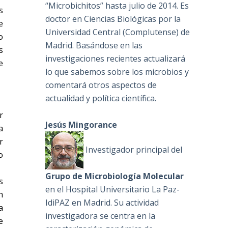
“Microbichitos” hasta julio de 2014. Es
s
doctor en Ciencias Biológicas por la
e
Universidad Central (Complutense) de
o
Madrid. Basándose en las
s
investigaciones recientes actualizará
e
lo que sabemos sobre los microbios y
comentará otros aspectos de
actualidad y política científica.
r
Jesús Mingorance
a
r
Investigador principal del
o
Grupo de Microbiología Molecular
s
en el Hospital Universitario La Paz-
n
IdiPAZ en Madrid. Su actividad
a
investigadora se centra en la
e