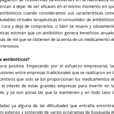
omienzan a dejar de ser eficaces en el mismo momento en qu
antibióticos cuando consideramos sus características com
dables virtudes terapéuticas el consumidor de antibióticos
se cura y deja de comprarlos, o bien se muere y obviament
ticas estiman que un antibiótico genera beneficios anuale
 más de mil que se obtienen de la venta de un medicamento d
rtensivos.
s antibióticos?
ra positiva. Empezando por el esfuerzo empresarial, la
usiones entre empresas tradicionales que se realizaron en l
incentivos que solo se los proporcionan los medicamentos d
a el interés de estas grandes empresas para invertir en l
nte, y ya son pocas las que la mantienen y en todo caso l
ladas ya alguna de las dificultades que entraña encontra
rzo extenso y sostenido de varios programas de búsqueda d