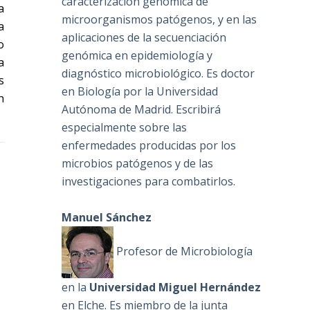
caracterización genómica de
a
microorganismos patógenos, y en las
a
aplicaciones de la secuenciación
o
genómica en epidemiología y
a
diagnóstico microbiológico. Es doctor
s
en Biología por la Universidad
n
Autónoma de Madrid. Escribirá
especialmente sobre las
enfermedades producidas por los
microbios patógenos y de las
investigaciones para combatirlos.
Manuel Sánchez
Profesor de Microbiología
en la
Universidad Miguel Hernández
en Elche. Es miembro de la junta