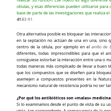
células, y esas diferencias pueden utilizarse para 
base de parte de las investigaciones que realiza 
41
:83-91.
Otra alternativa posible es bloquear las interacci
en la septación no actúan de una en una, sino qu
centro de la célula, por ejemplo en el
anillo de
diferentes, todas imprescindibles para que el an
consiguiese estorbar la interacción entre una o má
todas maneras más complicado de llevar a buen té
que los compuestos que se diseñen para bloquea
asemejen a compuestos presentes en la Naturale
mecanismo natural de resistencia podría no ser tan
¿Por qué los antibióticos son «malas» medicina
Si lo examinamos desde el punto de vista de su u
vista, tan sorprendente. A consecuencia de la pro