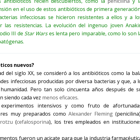
 antibióticos recién descubiertos, como la
penicilina
y l
nsión en el uso de estos antibióticos de primera generación
terias infecciosas se hicieron resistentes a ellos y a lo
r las resistencias. La evolución del ingenuo joven Anaki
odio III de
Star Wars
es lenta pero imparable, como lo son l
 patógenas.
ticos nuevos?
del siglo XX, se consideró a los antibióticos como la bal
es infecciosas producidas por diversa bacterias y que, a l
la humanidad. Pero tan solo cincuenta años después de s
an siendo cada vez
menos eficaces
.
 experimentos intensivos y como fruto de afortunada
adores muy preparados como
Alexander Fleming
(penicilina)
Brotzu
(
cefalosporina
), los tres empleados en institucione
entos fueron un acicate para que la industria farmacéutic