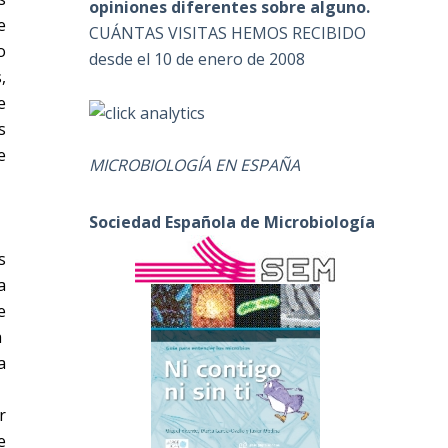
opiniones diferentes sobre alguno.
e
CUÁNTAS VISITAS HEMOS RECIBIDO
o
desde el 10 de enero de 2008
,
e
s
e
MICROBIOLOGÍA EN ESPAÑA
Sociedad Española de Microbiología
s
a
e
a
a
r
e