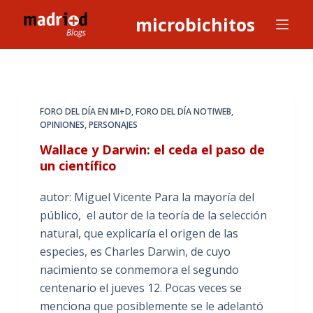
S
microbichitos
a
l
t
a
r
FORO DEL DÍA EN MI+D
,
FORO DEL DÍA NOTIWEB
,
a
OPINIONES
,
PERSONAJES
l
Wallace y Darwin: el ceda el paso de
c
un científico
o
autor: Miguel Vicente Para la mayoría del
n
público, el autor de la teoría de la selección
t
natural, que explicaría el origen de las
e
especies, es Charles Darwin, de cuyo
n
nacimiento se conmemora el segundo
i
centenario el jueves 12. Pocas veces se
d
menciona que posiblemente se le adelantó
o