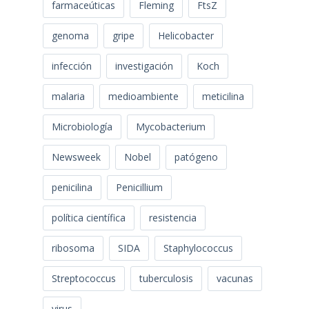
farmaceúticas
Fleming
FtsZ
genoma
gripe
Helicobacter
infección
investigación
Koch
malaria
medioambiente
meticilina
Microbiología
Mycobacterium
Newsweek
Nobel
patógeno
penicilina
Penicillium
política científica
resistencia
ribosoma
SIDA
Staphylococcus
Streptococcus
tuberculosis
vacunas
virus