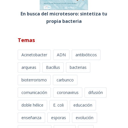
En busca del microtesoro: sintetiza tu
propia bacteria
Temas
Acinetobacter
ADN
antibióticos
arqueas
Bacillus
bacterias
bioterrorismo
carbunco
comunicación
coronavirus
difusión
doble hélice
E. coli
educación
enseñanza
esporas
evolución