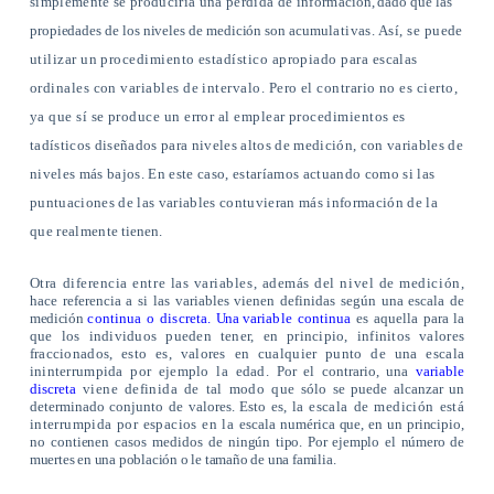
simplemente se produciría una pérdida de informa­
ción, dado que las
propiedades de los niveles de medición son acumu­
lativas. Así, se puede
utilizar un procedimiento estadístico apropiado para escalas
ordinales con variables de intervalo. Pero el contrario no es cierto,
ya que sí se produce un error al emplear procedimientos es­
tadísticos diseñados para niveles altos de medición, con variables de
ni­veles más bajos. En este caso, estaríamos actuando como si las
puntua­ciones de las variables contuvieran más información de la
que realmen­
te tienen.
Otra diferencia entre las variables, además del nivel de medición,
hace referencia a si las variables vienen definidas según una escala de
medición
continua o discreta.
Una
variable continua
es aquella para la
que los individuos pueden tener, en principio, infinitos valores
fraccio­nados, esto es, valores en cualquier punto de una escala
ininterrumpida por ejemplo la edad.
Por el contrario, una
variable
discreta
viene definida de tal modo que
sólo se puede alcanzar un
determinado conjunto de valores. Esto es,
la escala de medición está
interrumpida por espacios en la es­
cala numérica que, en un principio,
no contienen casos medidos de nin­
gún tipo. Por ejemplo el número de
muertes en una población o le tamaño de una familia.