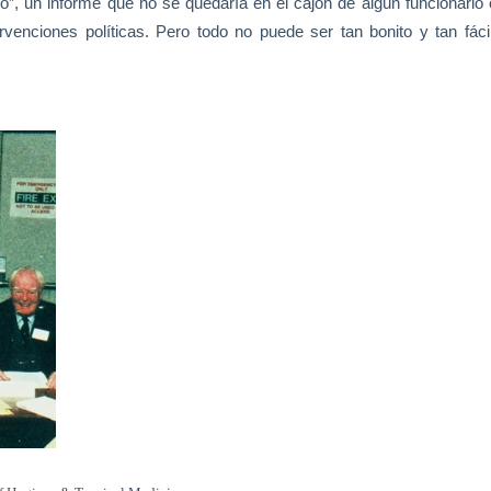
o”, un informe que no se quedaría en el cajón de algún funcionario 
rvenciones políticas. Pero todo no puede ser tan bonito y tan fácil