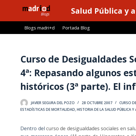
S
Salud Pública y 
a
l
Blogs madri+d
Portada Blog
t
a
r
a
Curso de Desigualdades So
l
4ª: Repasando algunos es
c
o
históricos (3ª parte). El 
n
t
e
JAVIER SEGURA DEL POZO
28 OCTUBRE 2007
CURSO DE
n
ESTADÍSTICAS DE MORTALIDAD
,
HISTORIA DE LA SALUD PÚBLICA Y
i
d
Dentro del
curso de desigualdades sociales en sal
o