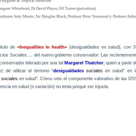
of Hygiene & Tropical Medicine
argaret Whitehead, Dr David Player, Jill Turner (periodista)
Professor Jerry Morris, Sir Douglas Black, Profesor Peter Townsend y Profesor Arth
titulo de
«Inequalities in health»
(desigualdades en salud), con 3
cios Sociales…. del nuevo gobierno conservador: Las recientement
conservador liderado por una tal
Margaret Thatcher
, quien a partir d
 de utilizar el término “
desigualdades
sociales
en salud” en l
s
sociales
en salud”. Cómo veis el componente valorativo de las DS
encia en salud (o variación) no tenia porque ser injusta.