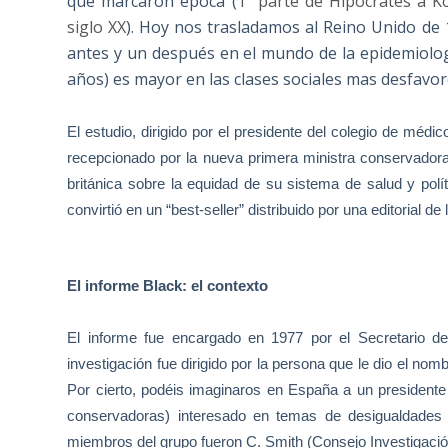
que marcaron época (
1ª parte de Hipocrates a K
siglo XX
). Hoy nos trasladamos al Reino Unido de 
antes y un después en el mundo de la epidemiologí
años) es mayor en las clases sociales mas desfavor
El estudio, dirigido por el presidente del colegio de méd
recepcionado por la nueva primera ministra conservador
británica sobre la equidad de su sistema de salud y polí
convirtió en un “best-seller” distribuido por una editorial de 
El informe Black: el contexto
El informe fue encargado en 1977 por el Secretario de
investigación fue dirigido por la persona que le dio el nom
Por cierto, podéis imaginaros en España a un presidente 
conservadoras) interesado en temas de desigualdades s
miembros del grupo fueron C. Smith (Consejo Investigació