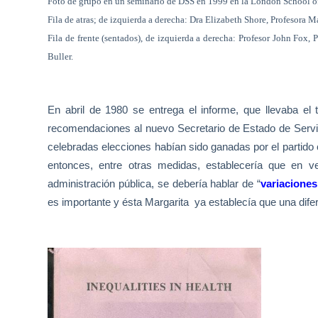
Foto de grupo en un seminario de DSS en 1999 en la London School 
Fila de atras; de izquierda a derecha: Dra Elizabeth Shore, Profesora M
Fila de frente (sentados), de izquierda a derecha: Profesor John Fox, 
Buller.
En abril de 1980 se entrega el informe, que llevaba el 
recomendaciones al nuevo Secretario de Estado de Servi
celebradas elecciones habían sido ganadas por el partido 
entonces, entre otras medidas, establecería que en vez
administración pública, se debería hablar de “
variacione
es importante y ésta Margarita
ya establecía que una difer