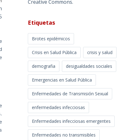
l
Creative Commons
.
n
5
Etiquetas
Brotes epidémicos
e
d
Crisis en Salud Pública
crisis y salud
e
demografia
desigualdades sociales
Emergencias en Salud Pública
Enfermedades de Transmisión Sexual
e
enfermedades infecciosas
.
Enfermedades infecciosas emergentes
e
s
Enfermedades no transmisibles