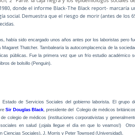
och
;
2ª Parte: la caja negra y los epidemiologos sociales de
1980, donde el informe Black-The Black report- marcaría u
a social. Demuestra que el riesgo de morir (antes de los 6
ecidas.
icos, había sido encargado unos años antes por los laboristas pero fu
a Magaret Thatcher. Tambalearía la autocomplacencia de la socieda
ticas públicas. Fue la primera vez que un frío estudio académico s
libros de bolsillo (Penguin).
 Estado de Servicios Sociales del gobierno laborista. El grupo d
bre
Sir Douglas Black
, presidente del
Colegio de médicos británicos
de colegio de médicos (instituciones corporativistas y generalment
ociales en salud (¡ojala llegue el día en que lo veamos!)
Otro
n Ciencias Sociales), J. Morris y Peter Townsed (Universidad).