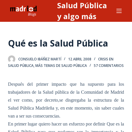
Salud Pública
S
a
y algo más
l
t
a
Qué es la Salud Pública
r
a
CONSUELO IBÁÑEZ MARTÍ
12 ABRIL 2008
CRISIS EN
l
SALUD PÚBLICA
,
MÁS TEMAS DE SALUD PÚBLICA
57 COMENTARIOS
c
o
n
Después del primer impacto que ha supuesto para los
t
trabajadores de la Salud pública de la Comunidad de Madrid
e
el ver como, por decreto,se disgregaba la estructura de la
n
Salud Pública Madrileña y, en este momento, sin saber cuales
i
van a ser sus consecuencias.
d
En primer lugar quiero hacer un esfuerzo por definir Que es la
o
Salud Pública para que podamos ver la importancia y la