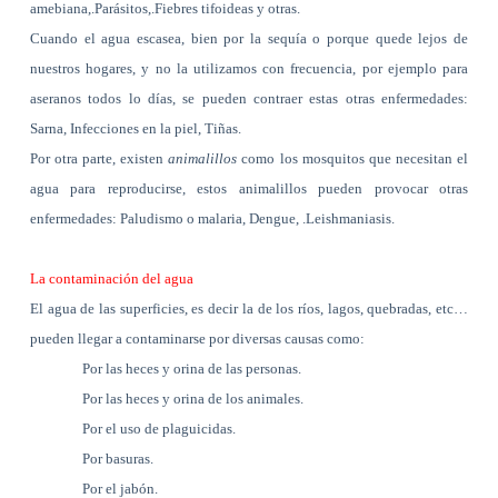
amebiana,.Parásitos,.Fiebres tifoideas y otras.
Cuando el agua escasea, bien por la sequía o porque quede lejos de
nuestros hogares, y no la utilizamos con frecuencia, por ejemplo para
aseranos todos lo días, se pueden contraer estas otras enfermedades:
Sarna, Infecciones en la piel, Tiñas.
Por otra parte, existen
animalillos
como los mosquitos que necesitan el
agua para reproducirse, estos animalillos pueden provocar otras
enfermedades: Paludismo o malaria, Dengue, .Leishmaniasis.
La contaminación del agua
El agua de las superficies, es decir la de los ríos, lagos, quebradas, etc…
pueden llegar a contaminarse por diversas causas como:
Por las heces y orina de las personas.
Por las heces y orina de los animales.
Por el uso de plaguicidas.
Por basuras.
Por el jabón.