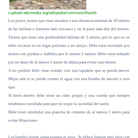
cupload.wikimedia.org/
wikipedia/commons/thumb
Los pozos, tienen que estar situados a una distancia mínima de
20 metros
de las letrinas o basurero más cercanos y en la parte más alta del terreno.
Tienen que tener una profundidad mínima de
3 metros
, por lo que no se
debe excavar en un lugar próximo a un arroyo. Debe estar revestido por
dentro con piedras o ladrillos por lo menos
3 metros
. Debe estar rodeado
por un muro de al menos
1 metro
de altura para evitar caer dentro.
A ser posible debe estar cerrado con una tapadera que se pueda mover.
Mejor aún si se puede extraer el agua con una bomba de mecate u otro
tipo.
Si fuera abierto debe tener un cubo propio y una cuerda que siempre
tendremos enrollada para que no toque la suciedad del suelo.
Debe tener alrededor una plancha de cemento de al menos
1 metro
para
evitar filtraciones.
Los barriles donde almacenamos el agua: Se deben limpiar muy bien con