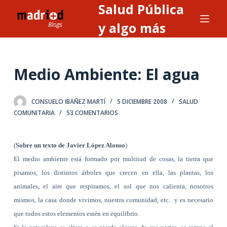
Salud Pública
S
a
y algo más
l
t
a
Medio Ambiente: El agua
r
a
CONSUELO IBÁÑEZ MARTÍ
5 DICIEMBRE 2008
SALUD
l
COMUNITARIA
53 COMENTARIOS
c
o
n
(
Sobre un texto de Javier López Alonso
)
t
El medio ambiente está formado por multitud de cosas, la tierra que
e
pisamos, los distintos árboles que crecen en ella, las plantas, los
n
animales, el aire que respiramos, el sol que nos calienta, nosotros
i
mismos, la casa donde vivimos, nuestra comunidad, etc.. y es necesario
d
que todos estos elementos estén en equilibrio.
o