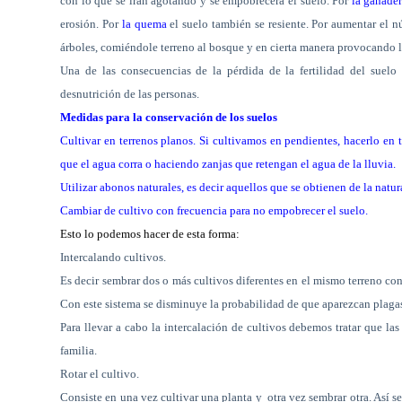
con lo que se irán agotando y se empobrecerá el suelo. Por
la ganader
erosión. Por
la quema
el suelo también se resiente. Por aumentar el núm
árboles, comiéndole terreno al bosque y en cierta manera provocando l
Una de las consecuencias de la pérdida de la fertilidad del suelo
desnutrición de las personas.
Medidas para la conservación de los suelos
Cultivar en terrenos planos.
Si cultivamos en pendientes, hacerlo en te
que el agua corra o haciendo zanjas que retengan el agua de la lluvia.
Utilizar abonos naturales, es decir aquellos que se obtienen de la natur
Cambiar de cultivo con frecuencia para no empobrecer el suelo.
Esto lo podemos hacer de esta forma:
Intercalando cultivos.
Es decir sembrar dos o más cultivos diferentes en el mismo terreno con
Con este sistema se disminuye la probabilidad de que aparezcan plagas
Para llevar a cabo la intercalación de cultivos debemos tratar que la
familia.
Rotar el cultivo.
Consiste en una vez cultivar una planta y
otra vez sembrar otra. Así s