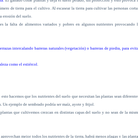
ía.
El ganado come plantas y deja el suelo pelado, sin protección y esto provoca 
ero de tierra para el cultivo. Al escasear la tierra para cultivar las personas cort
a erosión del suelo.
 es la falta de alimentos variados y pobres en algunos nutrientes provocando 
rrazas intercalando barreras naturales (vegetación) o barreras de piedra, para evit
aleza como el estiércol.
 esto hacemos que los nutrientes del suelo que necesitan las plantas sean diferente
. Un ejemplo de sembrado podría ser maíz, ayote y frijol.
s plantas que cultivemos crezcan en distintas capas del suelo y no sean de la mis
e aprovechan mejor todos los nutrientes de la tierra, habrá menos plagas y las plant