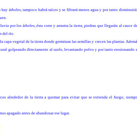
no hay árboles, tampoco habrá raíces y se filtrará menos agua y por tanto disminuir
quen.
via por los árboles, ésta corre y arrastra la tierra, piedras que llegarán al cauce d
 del río.
 la capa vegetal de la tierra donde germinan las semillas y crecen las plantas. Adem
atural golpeando directamente al suelo, levantando polvo y por tanto erosionando 
cos alrededor de la tierra a quemar para evitar que se extienda el fuego; siemp
emos apagado antes de abandonar ese lugar.