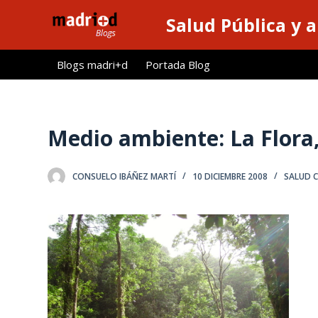
S
Salud Pública y 
a
l
Blogs madri+d
Portada Blog
t
a
r
a
Medio ambiente: La Flora
l
c
CONSUELO IBÁÑEZ MARTÍ
10 DICIEMBRE 2008
SALUD 
o
n
t
e
n
i
d
o