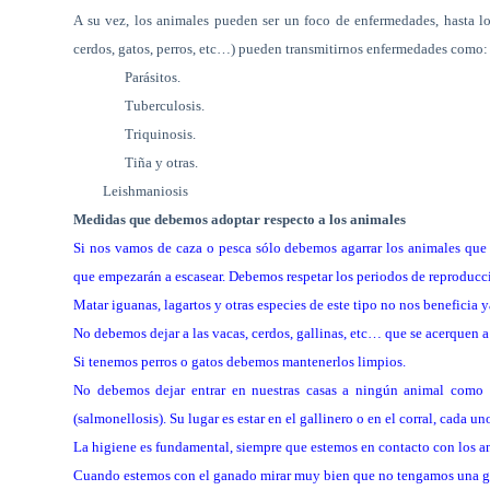
A su vez, los animales pueden ser un foco de enfermedades, hasta lo
cerdos, gatos, perros, etc…) pueden transmitirnos enfermedades como:
Parásitos.
Tuberculosis.
Triquinosis.
Tiña y otras.
Leishmaniosis
Medidas que debemos adoptar respecto a los animales
Si nos vamos de caza o pesca sólo debemos agarrar los animales que
que empezarán a escasear. Debemos respetar los periodos de reproducci
Matar iguanas, lagartos y otras especies de este tipo no nos beneficia
No debemos dejar a las vacas, cerdos, gallinas, etc… que se acerquen a
Si tenemos perros o gatos debemos mantenerlos limpios.
No debemos dejar entrar en nuestras casas a ningún animal como 
(salmonellosis). Su lugar es estar en el gallinero o en el corral, cada uno
La higiene es fundamental, siempre que estemos en contacto con los 
Cuando estemos con el ganado mirar muy bien que no tengamos una gar