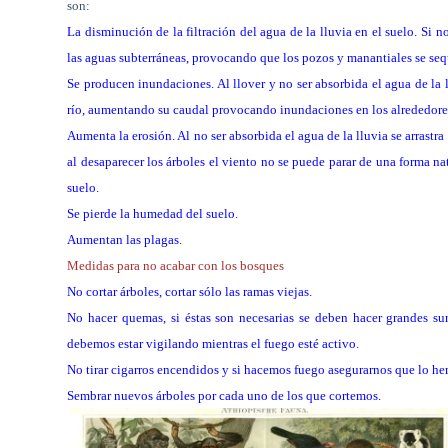
son:
La disminución de la filtración del agua de la lluvia en el suelo. Si 
las aguas subterráneas, provocando que los pozos y manantiales se se
Se producen inundaciones. Al llover y no ser absorbida el agua de la llu
río, aumentando su caudal provocando inundaciones en los alrededores
Aumenta la erosión. Al no ser absorbida el agua de la lluvia se arrastra
al desaparecer los árboles el viento no se puede parar de una forma n
suelo.
Se pierde la humedad del suelo.
Aumentan las plagas.
Medidas para no acabar con los bosques
No cortar árboles, cortar sólo las ramas viejas.
No hacer quemas, si éstas son necesarias se deben hacer grandes sur
debemos estar vigilando mientras el fuego esté activo.
No tirar cigarros encendidos y si hacemos fuego asegurarnos que lo h
Sembrar nuevos árboles por cada uno de los que cortemos.