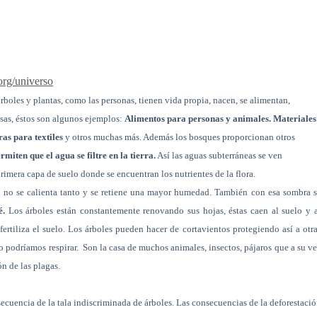
rg/universo
árboles y plantas, como las personas, tienen vida propia, nacen, se alimentan,
sas, éstos son algunos ejemplos:
Alimentos para personas y animales. Materiales
as para textiles
y otros muchas más. Además los bosques proporcionan otros
rmiten que el agua se filtre en la tierra.
Así las aguas subterráneas se ven
 primera capa de suelo donde se encuentran los nutrientes de la flora.
lo no se calienta tanto y se retiene una mayor humedad. También con esa sombra 
é.
Los árboles están constantemente renovando sus hojas, éstas caen al suelo y 
tiliza el suelo. Los árboles pueden hacer de cortavientos protegiendo así a otr
o podríamos respirar.
Son la casa de muchos animales, insectos, pájaros que a su v
n de las plagas.
ecuencia de la tala indiscriminada de árboles. Las consecuencias de la deforestaci