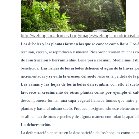
http://weblogs.madrimasd.org/images/weblogs_madrimasd_o
Los árboles y las plantas forman los que se conoce como flora
. Los 
respiran, crecen, se reproducen y mueren. Nos proporcionan muchas co
de construcción y herramientas. Leña para cocinar.
Medicinas. Fibr
beneficios.
Las raíces de los árboles detienen el agua de la lluvia, pe
incrementadas y
se evita la erosión del suelo
, esto es la pérdida de la
Las ramas y las hojas de los árboles dan sombra
, con ello el sue
favorece el crecimiento de otras plantas como por ejemplo el caf
descomponerse forman una capa vegetal llamada humus que nutre y fer
plantas y hasta al mismo suelo. Producen oxígeno, sin este elemento n
se alimentan de otras especies y de alguna manera controlan la aparició
La deforestación.
La deforestación consiste en la desaparición de los bosques como cons