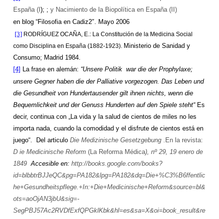
España (I
); ;
y Nacimiento de
la Biopolítica
en España (II)
en blog “Filosofia en Cadiz2″.
Mayo 2006
[3]
RODRÍGUEZ OCAÑA, E.:
La Constitución
de
la Medicina Social
Ministerio de Sanidad y
como Disciplina en España (1882-1923).
Consumo;
Madrid
1984.
[4]
La frase en alemán:
“Unsere Politik
war die der Prophylaxe;
unsere Gegner haben die der Palliative vorgezogen. Das Leben und
die Gesundheit von Hundertausender gilt ihnen nichts, wenn die
Bequemlichkeit und der Genuss Hunderten auf den Spiele steht“
Es
decir, continua con „La vida y la salud de cientos de miles no les
importa nada, cuando la comodidad y el disfrute de cientos está en
juego“.
Del articulo
Die Medizinische Gesetzgebung
.
En la revista:
D ie Medicinische Reform
(
La Reforma Médica
), nº 29, 19 enero de
1849
Accesible en:
http://books.google.com/books?
id=blbbtrBJJeQC&pg=PA182&lpg=PA182&dq=Die+%C3%B6ffentlic
he+Gesundheitspflege.+In:+Die+Medicinische+Reform&source=bl&
ots=aoOjAN3jbU&sig=-
SegPBJ57Ac2RVDfExfQPGklKbk&hl=es&sa=X&oi=book_result&re