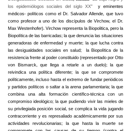
los epidemiólogos sociales del siglo XX”
y eminentes
médicos- políticos como el Dr. Salvador Allende, que tuvo
como profesor a uno de los discípulos de Virchow, el Dr.
Max Westenhofer). Virchow representa
la Biopolitica
, pero
la
Biopolítica
de las barricadas; la que denuncia las situaciones
generadoras de enfermedad y muerte; la que lucha contra
las desigualdades sociales en salud;
la Biopolítica
de la
resistencia frente al poder constituido (representado por Otto
von Bismarck, que llega a retarle a un duelo); la que
reivindica una política diferente; la que se compromete
políticamente, incluso hasta el extremo de fundar periódicos
y partidos políticos o saltar a la arena parlamentaria; la que
combina una alta formación científico-técnica con un
compromiso ideológico; la que pudiendo vivir las mieles de
su privilegiada posición social, se complica la vida jugando
contracorriente y es represaliado académicamente por sus
actividades revolucionarias; la que hasta la muerte se
compromete con las causas de su tiempo (contra el