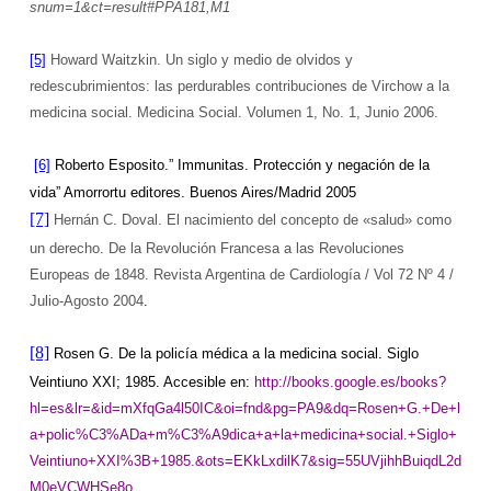
snum=1&ct=result#PPA181,M1
[5]
Howard Waitzkin. Un siglo y medio de olvidos y
redescubrimientos: las perdurables contribuciones de Virchow a la
medicina social. Medicina Social. Volumen 1, No. 1, Junio 2006.
[6]
Roberto Esposito.” Immunitas. Protección y negación de la
vida” Amorrortu editores. Buenos Aires/Madrid 2005
[7]
Hernán C. Doval. El nacimiento del concepto de «salud» como
un derecho. De
la Revolución Francesa
a las Revoluciones
Europeas de 1848. Revista Argentina de Cardiología / Vol 72 Nº 4 /
Julio-Agosto 2004
.
[8]
Rosen G. De la policía médica a la medicina social. Siglo
Veintiuno XXI; 1985. Accesible en:
http://books.google.es/books?
hl=es&lr=&id=mXfqGa4l50IC&oi=fnd&pg=PA9&dq=Rosen+G.+De+l
a+polic%C3%ADa+m%C3%A9dica+a+la+medicina+social.+Siglo+
Veintiuno+XXI%3B+1985.&ots=EKkLxdilK7&sig=55UVjihhBuiqdL2d
M0eVCWHSe8o