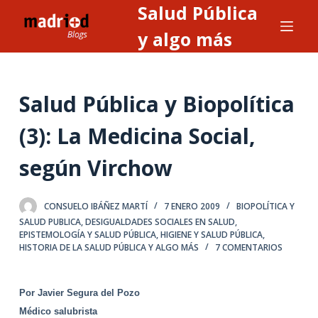
Salud Pública
S
a
y algo más
l
t
a
Salud Pública y Biopolítica
r
a
(3): La Medicina Social,
l
según Virchow
c
o
n
CONSUELO IBÁÑEZ MARTÍ
7 ENERO 2009
BIOPOLÍTICA Y
t
SALUD PUBLICA
,
DESIGUALDADES SOCIALES EN SALUD
,
EPISTEMOLOGÍA Y SALUD PÚBLICA
,
HIGIENE Y SALUD PÚBLICA
,
e
HISTORIA DE LA SALUD PÚBLICA Y ALGO MÁS
7 COMENTARIOS
n
i
d
Por Javier Segura del Pozo
o
Médico salubrista