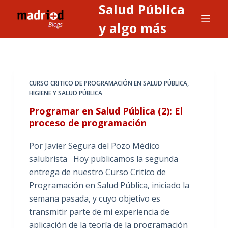
Salud Pública
S
a
y algo más
l
t
a
r
CURSO CRITICO DE PROGRAMACIÓN EN SALUD PÚBLICA
,
a
HIGIENE Y SALUD PÚBLICA
l
Programar en Salud Pública (2): El
c
proceso de programación
o
n
Por Javier Segura del Pozo Médico
t
salubrista Hoy publicamos la segunda
e
entrega de nuestro Curso Critico de
n
Programación en Salud Pública, iniciado la
i
semana pasada, y cuyo objetivo es
d
transmitir parte de mi experiencia de
o
aplicación de la teoría de la programación