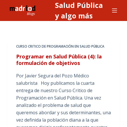
Salud Pública
S
a
y algo más
l
t
a
r
CURSO CRITICO DE PROGRAMACIÓN EN SALUD PÚBLICA
a
Programar en Salud Pública (4): la
l
formulación de objetivos
c
o
Por Javier Segura del Pozo Médico
n
salubrista Hoy publicamos la cuarta
t
entrega de nuestro Curso Critico de
e
Programación en Salud Pública. Una vez
n
analizado el problema de salud que
i
queremos abordar y sus determinantes, una
d
vez definida la población diana a la que
o