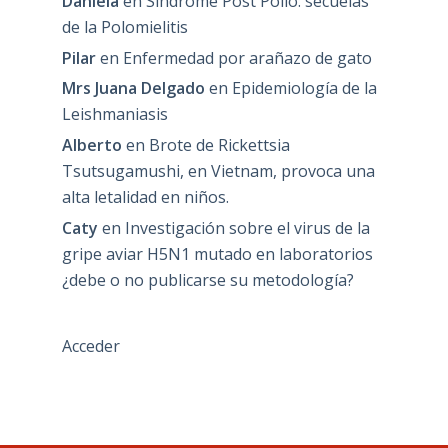
Daniela
en
Síndrome Post Polio: secuelas
de la Polomielitis
Pilar
en
Enfermedad por arañazo de gato
Mrs Juana Delgado
en
Epidemiología de la
Leishmaniasis
Alberto
en
Brote de Rickettsia
Tsutsugamushi, en Vietnam, provoca una
alta letalidad en niños.
Caty
en
Investigación sobre el virus de la
gripe aviar H5N1 mutado en laboratorios
¿debe o no publicarse su metodología?
Acceder