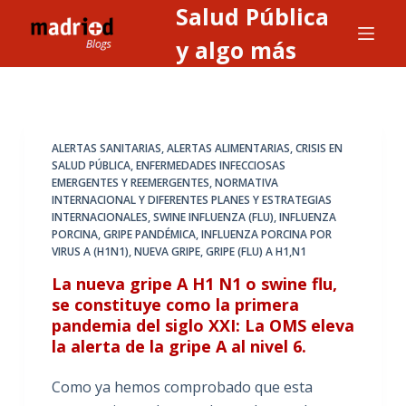
Salud Pública
S
a
y algo más
l
t
a
r
ALERTAS SANITARIAS, ALERTAS ALIMENTARIAS
,
CRISIS EN
a
SALUD PÚBLICA
,
ENFERMEDADES INFECCIOSAS
EMERGENTES Y REEMERGENTES
,
NORMATIVA
l
INTERNACIONAL Y DIFERENTES PLANES Y ESTRATEGIAS
c
INTERNACIONALES
,
SWINE INFLUENZA (FLU), INFLUENZA
o
PORCINA, GRIPE PANDÉMICA, INFLUENZA PORCINA POR
VIRUS A (H1N1), NUEVA GRIPE, GRIPE (FLU) A H1,N1
n
t
La nueva gripe A H1 N1 o swine flu,
e
se constituye como la primera
pandemia del siglo XXI: La OMS eleva
n
la alerta de la gripe A al nivel 6.
i
d
Como ya hemos comprobado que esta
o