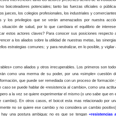
o boicoteadores potenciales; tanto las fuerzas oficiales o pública
 los jueces, los colegios profesionales, los industriales y comerciantes
os y los privilegios que se verán amenazados por nuestra acció
ituación de salud, por lo que cambiara el equilibrio de interese
icar estos actores claves? Para conocer sus posiciones respecto a
ncer a los aliados sobre la utilidad de nuestras metas, las sinergia
los estrategias comunes; y para neutralizar, en lo posible, y vigilar 
les» como aliados y otros irrecuperables. Los primeros son todo
birán como una merma de su poder, por una «simple» cuestión d
e formación, que puede ser remediada con un proceso de formación 
ste caso se puede hablar de «resistencia al cambio», como una actitu
pero a la vez se quiere experimentar el mismo (o uno sabe que en e
 cambio). En otros casos, el boicot esta mas relacionado por un
mente no se quiere ese cambio y no considera un cambio positivo)
o hay una postura ambigua: no es que se tengan
«resistencias a