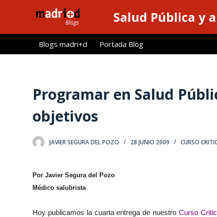
S
Salud Pública y 
a
l
Blogs madri+d
Portada Blog
t
a
r
a
Programar en Salud Públic
l
objetivos
c
o
n
JAVIER SEGURA DEL POZO
28 JUNIO 2009
CURSO CRITI
t
e
n
Por Javier Segura del Pozo
i
Médico salubrista
d
o
Hoy publicamos la cuarta entrega de nuestro
Curso Criti