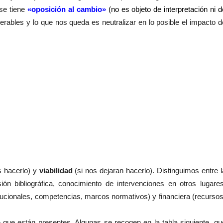
 se tiene
«oposición al cambio»
(no es objeto de interpretación ni d
rables y lo que nos queda es neutralizar en lo posible el impacto d
 hacerlo) y
viabilidad
(si nos dejaran hacerlo). Distinguimos entre l
sión bibliográfica, conocimiento de intervenciones en otros lugares
stitucionales, competencias, marcos normativos) y financiera (recursos
o
que están presentes. Algunas se recogen en la tabla siguiente, qu