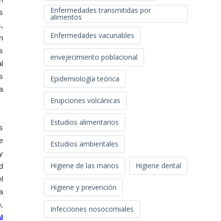
Enfermedades transmitidas por
s
alimentos
,
Enfermedades vacunables
n
s
envejecimiento poblacional
l
s
Epidemiología teórica
a
Erupciones volcánicas
Estudios alimentarios
s
e
Estudios ambientales
y
Higiene de las manos
Higiene dental
d
l
Higiene y prevención
a
,
Infecciones nosocomiales
l