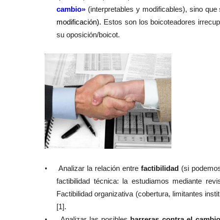
cambio»
(interpretables y modificables), sino que
modificación).
Estos son los boicoteadores irrecupe
su oposición/boicot.
•
Analizar la relación entre
factibilidad
(si podemos
factibilidad técnica: la estudiamos mediante revi
Factibilidad organizativa (cobertura, limitantes in
[1]
.
•
Analizar las posibles
barreras contra el cambi