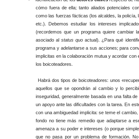
cómo fuera de ella; tanto aliados potenciales com
como las fuerzas fácticas (los alcaldes, la policía,
etc.). Debemos estudiar los intereses implicad
(recordemos que un programa quiere cambiar la s
asociado al
status quo
actual). ¿Para qué identif
programa y adelantarse a sus acciones; para conve
implicitas en la colaboración mutua y acordar con el
los boicoteadores.
Habrá dos tipos de boicoteadores: unos «recuperab
aquellos que se opondrán al cambio y lo perci
inseguridad, generalmente basada en una falta d
un apoyo ante las dificultades con la tarea. En e
con una ambiguedad implicita: se teme el cambio, 
fondo no tiene más remedio que adaptarse a ese
amenaza a su poder e intereses (o porque simple
que no pasa por un problema de formación. N