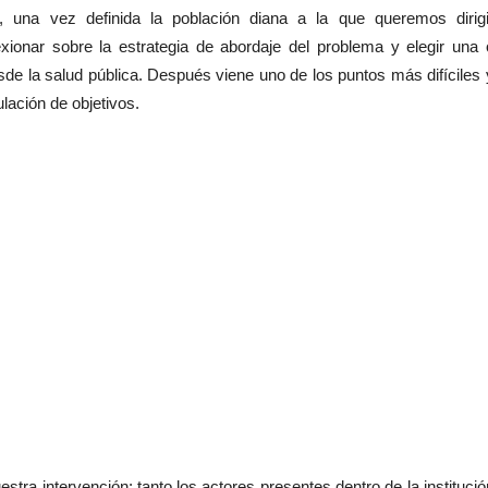
una vez definida la población diana a la que queremos dirigi
xionar sobre la estrategia de abordaje del problema y elegir una 
sde la salud pública. Después viene uno de los puntos más difíciles 
lación de objetivos.
stra intervención: tanto los actores presentes dentro de la institució