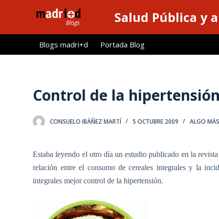
S
Salud Pública y 
a
l
Blogs madri+d
Portada Blog
t
a
r
a
Control de la hipertensión
l
c
CONSUELO IBÁÑEZ MARTÍ
5 OCTUBRE 2009
ALGO MÁS....
o
n
t
Estaba leyendo el otro día un estudio publicado en
la revist
e
relación entre el consumo de cereales integrales y la inc
n
integrales mejor control de la hipertensión.
i
d
o