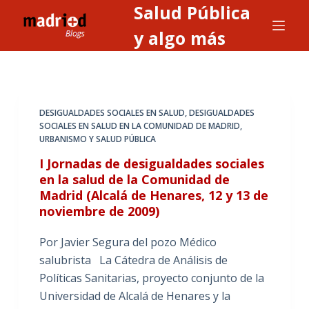
Salud Pública
S
a
y algo más
l
t
a
r
DESIGUALDADES SOCIALES EN SALUD
,
DESIGUALDADES
a
SOCIALES EN SALUD EN LA COMUNIDAD DE MADRID
,
URBANISMO Y SALUD PÚBLICA
l
c
I Jornadas de desigualdades sociales
o
en la salud de la Comunidad de
Madrid (Alcalá de Henares, 12 y 13 de
n
noviembre de 2009)
t
e
Por Javier Segura del pozo Médico
n
salubrista La Cátedra de Análisis de
i
Políticas Sanitarias, proyecto conjunto de la
d
Universidad de Alcalá de Henares y la
o