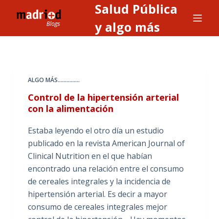
Salud Pública
S
a
y algo más
l
t
a
r
ALGO MÁS...............
a
Control de la hipertensión arterial
l
con la alimentación
c
o
Estaba leyendo el otro día un estudio
n
publicado en la revista American Journal of
t
Clinical Nutrition en el que habían
e
encontrado una relación entre el consumo
n
de cereales integrales y la incidencia de
i
hipertensión arterial. Es decir a mayor
d
consumo de cereales integrales mejor
o