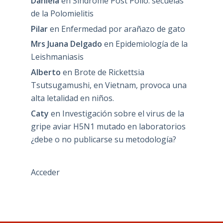
Daniela
en
Síndrome Post Polio: secuelas
de la Polomielitis
Pilar
en
Enfermedad por arañazo de gato
Mrs Juana Delgado
en
Epidemiología de la
Leishmaniasis
Alberto
en
Brote de Rickettsia
Tsutsugamushi, en Vietnam, provoca una
alta letalidad en niños.
Caty
en
Investigación sobre el virus de la
gripe aviar H5N1 mutado en laboratorios
¿debe o no publicarse su metodología?
Acceder