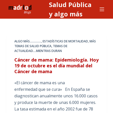
Salud Pública
S
a
y algo más
l
t
a
r
ALGO MÁS...............
,
ESTADÍSTICAS DE MORTALIDAD
,
MÁS
a
TEMAS DE SALUD PÚBLICA
,
TEMAS DE
ACTUALIDAD....MIENTRAS DURAN
l
c
Cáncer de mama: Epidemiología. Hoy
o
19 de octubre es el día mundial del
Cáncer de mama
n
t
«El cáncer de mama es una
e
enfermedad que se cura» En España se
n
diagnostican anualmente unos 16.000 casos
i
y produce la muerte de unas 6.000 mujeres.
d
La tasa estimada en el año 2002 fue de 78
o