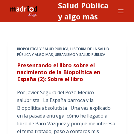
Salud Pública
S
a
y algo más
l
t
a
r
BIOPOLÍTICA Y SALUD PUBLICA
,
HISTORIA DE LA SALUD
a
PÚBLICA Y ALGO MÁS
,
URBANISMO Y SALUD PÚBLICA
l
Presentando el libro sobre el
c
nacimiento de la Biopolítica en
o
España (2): Sobre el libro
n
t
Por Javier Segura del Pozo Médico
e
salubrista La España barroca y la
n
Biopolítica absolutista Una vez explicado
i
en la pasada entrega cómo he llegado al
d
libro de Paco Vázquez y porqué me interesa
o
el tema tratado, paso a contaros mis