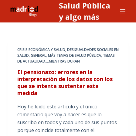
Salud Pública
S
a
y algo más
l
t
a
r
CRISIS ECONÓMICA Y SALUD
,
DESIGUALDADES SOCIALES EN
a
SALUD
,
GENERAL
,
MÁS TEMAS DE SALUD PÚBLICA
,
TEMAS
DE ACTUALIDAD....MIENTRAS DURAN
l
c
El pensionazo: errores en la
o
interpretación de los datos con los
que se intenta sustentar esta
n
medida
t
e
Hoy he leído este artículo y el único
n
comentario que voy a hacer es que lo
i
suscribo en todos y cada uno de sus puntos
d
porque coincide totalmente con el
o