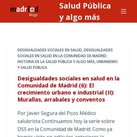
Salud Pública
S
a
y algo más
l
t
a
r
DESIGUALDADES SOCIALES EN SALUD
,
DESIGUALDADES
a
SOCIALES EN SALUD EN LA COMUNIDAD DE MADRID
,
HISTORIA DE LA SALUD PÚBLICA Y ALGO MÁS
,
URBANISMO
l
Y SALUD PÚBLICA
c
Desigualdades sociales en salud en la
o
Comunidad de Madrid (6): El
n
crecimiento urbano e industrial (II):
t
Murallas, arrabales y conventos
e
n
Por Javier Segura del Pozo Médico
i
salubrista Continuamos hoy la serie sobre
d
DSS en la Comunidad de Madrid. Como ya
o