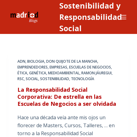
Sostenibilidad y
S
a
Responsabilidad
l
Social
t
a
r
a
ADN
,
BIOLOGIA
,
DON QUIJOTE DE LA MANCHA
,
l
EMPRENDEDORES
,
EMPRESAS
,
ESCUELAS DE NEGOCIOS
,
c
ÉTICA
,
GENÉTICA
,
MEDIOAMBIENTAL
,
RAMON JÁUREGUI
,
o
RSC
,
SOCIAL
,
SOSTENIBILIDAD
,
TECNOLOGÍA
n
La Responsabilidad Social
t
Corporativa: De estrella en las
e
Escuelas de Negocios a ser olvidada
n
Hace una década veía ante mis ojos un
i
florecer de Masters, Cursos, Talleres, … en
d
torno a la Responsabilidad Social
o