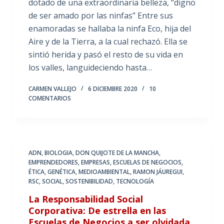
dotado de una extraordinaria belleza, “digno
de ser amado por las ninfas” Entre sus
enamoradas se hallaba la ninfa Eco, hija del
Aire y de la Tierra, a la cual rechazó. Ella se
sintió herida y pasó el resto de su vida en
los valles, languideciendo hasta…
CARMEN VALLEJO
6 DICIEMBRE 2020
10
COMENTARIOS
ADN
,
BIOLOGIA
,
DON QUIJOTE DE LA MANCHA
,
EMPRENDEDORES
,
EMPRESAS
,
ESCUELAS DE NEGOCIOS
,
ÉTICA
,
GENÉTICA
,
MEDIOAMBIENTAL
,
RAMON JÁUREGUI
,
RSC
,
SOCIAL
,
SOSTENIBILIDAD
,
TECNOLOGÍA
La Responsabilidad Social
Corporativa: De estrella en las
Escuelas de Negocios a ser olvidada