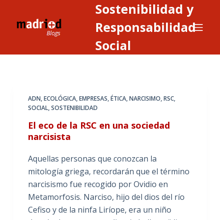
Sostenibilidad y
S
a
Responsabilidad
l
Social
t
a
r
a
ADN
,
ECOLÓGICA
,
EMPRESAS
,
ÉTICA
,
NARCISIMO
,
RSC
,
l
SOCIAL
,
SOSTENIBILIDAD
c
El eco de la RSC en una sociedad
o
narcisista
n
t
Aquellas personas que conozcan la
e
mitología griega, recordarán que el término
n
narcisismo fue recogido por Ovidio en
i
Metamorfosis. Narciso, hijo del dios del río
d
Cefiso y de la ninfa Liríope, era un niño
o