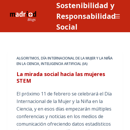
Sostenibilidad y
S
a
Responsabilidad
l
Social
t
a
r
a
ALGORITMOS
,
DÍA INTERNACIONAL DE LA MUJER Y LA NIÑA
l
EN LA CIENCIA
,
INTELIGENCIA ARTIFICIAL (IA)
c
La mirada social hacia las mujeres
o
STEM
n
t
El próximo 11 de febrero se celebrará el Día
e
Internacional de la Mujer y la Niña en la
n
Ciencia, y en esos días empezarán múltiples
i
conferencias y noticias en los medios de
d
comunicación ofreciendo datos estadísticos
o