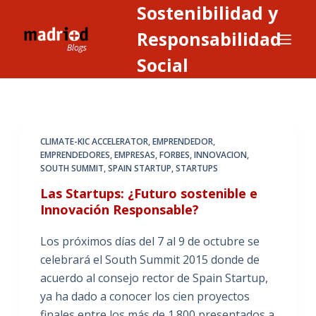
Sostenibilidad y
S
a
Responsabilidad
l
Social
t
a
r
a
CLIMATE-KIC ACCELERATOR
,
EMPRENDEDOR
,
l
EMPRENDEDORES
,
EMPRESAS
,
FORBES
,
INNOVACION
,
c
SOUTH SUMMIT
,
SPAIN STARTUP
,
STARTUPS
o
Las Startups: ¿Futuro sostenible e
n
Innovación Responsable?
t
e
Los próximos días del 7 al 9 de octubre se
n
celebrará el South Summit 2015 donde de
i
acuerdo al consejo rector de Spain Startup,
d
ya ha dado a conocer los cien proyectos
o
finales entre los más de 1.800 presentados a