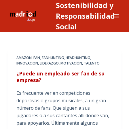
Sostenibilidad y
S
a
Responsabilidad
l
Social
t
a
r
a
AMAZON
,
FAN
,
FANHUNTING
,
HEADHUNTING
,
l
INNOVACION
,
LIDERAZGO
,
MOTIVACIÓN
,
TALENTO
c
¿Puede un empleado ser fan de su
o
empresa?
n
t
Es frecuente ver en competiciones
e
deportivas o grupos musicales, a un gran
n
número de fans. Que siguen a sus
i
jugadores o a sus cantantes allí donde van,
d
para apoyarlos. Últimamente algunos
o