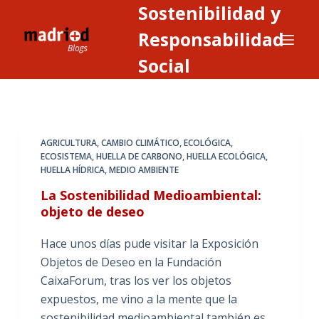
Sostenibilidad y
S
a
Responsabilidad
l
Social
t
a
r
a
AGRICULTURA
,
CAMBIO CLIMÁTICO
,
ECOLÓGICA
,
l
ECOSISTEMA
,
HUELLA DE CARBONO
,
HUELLA ECOLÓGICA
,
c
HUELLA HÍDRICA
,
MEDIO AMBIENTE
o
La Sostenibilidad Medioambiental:
n
objeto de deseo
t
e
Hace unos días pude visitar la Exposición
n
Objetos de Deseo en la Fundación
i
CaixaForum, tras los ver los objetos
d
expuestos, me vino a la mente que la
o
sostenibilidad medioambiental también es