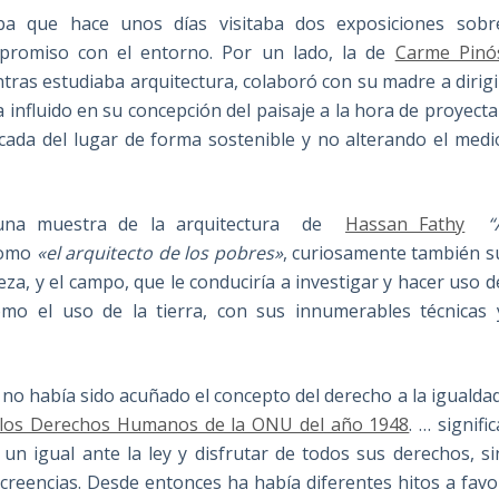
ba que hace unos días visitaba dos exposiciones sobr
promiso con el entorno. Por un lado, la de
Carme Pinó
ntras estudiaba arquitectura, colaboró con su madre a dirigi
a influido en su concepción del paisaje a la hora de proyecta
e cada del lugar de forma sostenible y no alterando el medi
na muestra de la arquitectura de
Hassan Fathy
“
como
«el arquitecto de los pobres»
, curiosamente también s
za, y el campo, que le conduciría a investigar y hacer uso d
mo el uso de la tierra, con sus innumerables técnicas 
o había sido acuñado el concepto del derecho a la igualdad
e los Derechos Humanos de la ONU del año 1948
. … signific
 igual ante la ley y disfrutar de todos sus derechos, si
 creencias. Desde entonces ha había diferentes hitos a favo