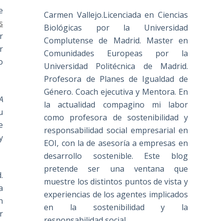
e
Carmen Vallejo.Licenciada en Ciencias
s
Biológicas por la Universidad
r
Complutense de Madrid. Master en
r
Comunidades Europeas por la
o
Universidad Politécnica de Madrid.
Profesora de Planes de Igualdad de
Género. Coach ejecutiva y Mentora. En
A
la actualidad compagino mi labor
u
como profesora de sostenibilidad y
e
responsabilidad social empresarial en
y
EOI, con la de asesoría a empresas en
desarrollo sostenible. Este blog
pretende ser una ventana que
.
muestre los distintos puntos de vista y
a
experiencias de los agentes implicados
n
en la sostenibilidad y la
r
responsabilidad social.