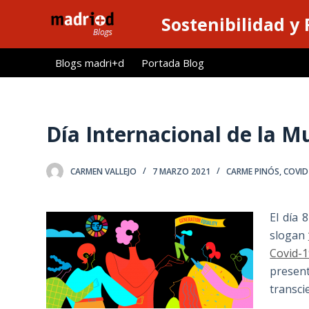
S
Sostenibilidad y
a
l
Blogs madri+d
Portada Blog
t
a
r
a
Día Internacional de la Mu
l
c
CARMEN VALLEJO
7 MARZO 2021
CARME PINÓS
,
COVID
o
n
t
El día 
e
slogan
n
Covid-1
i
present
d
transci
o