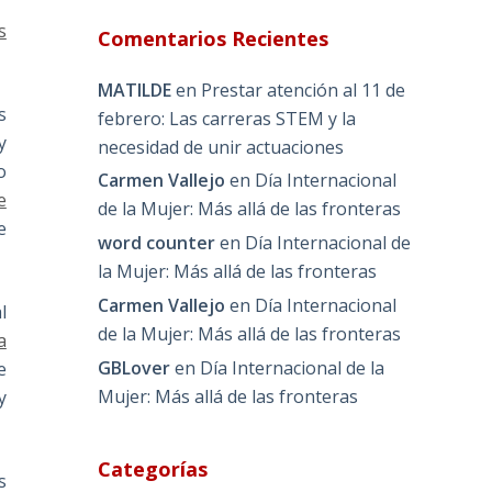
s
Comentarios Recientes
MATILDE
en
Prestar atención al 11 de
s
febrero: Las carreras STEM y la
y
necesidad de unir actuaciones
o
Carmen Vallejo
en
Día Internacional
e
de la Mujer: Más allá de las fronteras
e
word counter
en
Día Internacional de
la Mujer: Más allá de las fronteras
Carmen Vallejo
en
Día Internacional
l
de la Mujer: Más allá de las fronteras
a
GBLover
en
Día Internacional de la
e
Mujer: Más allá de las fronteras
y
Categorías
s