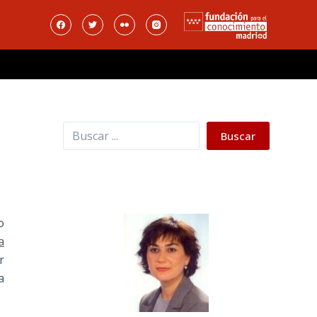
Buscar
Buscar
o
a
r
a