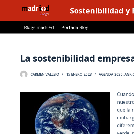
S
Sostenibilidad y
a
l
Blogs madri+d
Portada Blog
t
a
r
a
La sostenibilidad empresar
l
c
CARMEN VALLEJO
15 ENERO 2023
AGENDA 2030
,
AGRI
o
n
t
Cuando 
e
nuestro
n
que la 
i
embargo
d
diferen
o
verde, 