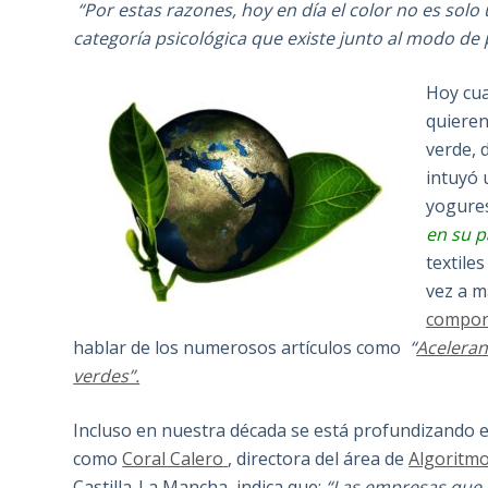
“Por estas razones, hoy en día el color no es solo
categoría psicológica que existe junto al modo de p
Hoy cua
quieren
verde, 
intuyó 
yogure
en su p
textile
vez a m
compone
hablar de los numerosos artículos como
“
Aceleran
verdes”.
Incluso en nuestra década se está profundizando e
como
Coral Calero
, directora del área de
Algoritm
Castilla-La Mancha, indica que:
“Las empresas que 