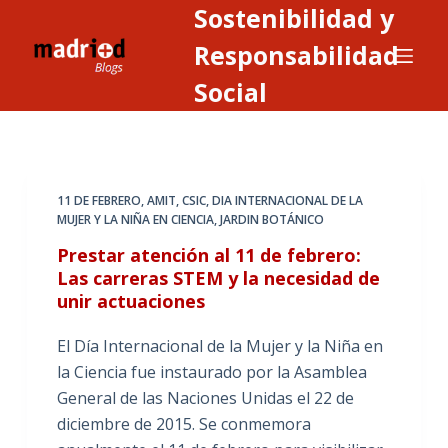
Sostenibilidad y
S
a
Responsabilidad
l
Social
t
a
r
a
11 DE FEBRERO
,
AMIT
,
CSIC
,
DIA INTERNACIONAL DE LA
l
MUJER Y LA NIÑA EN CIENCIA
,
JARDIN BOTÁNICO
c
Prestar atención al 11 de febrero:
o
Las carreras STEM y la necesidad de
n
unir actuaciones
t
e
El Día Internacional de la Mujer y la Niña en
n
la Ciencia fue instaurado por la Asamblea
i
General de las Naciones Unidas el 22 de
d
diciembre de 2015. Se conmemora
o