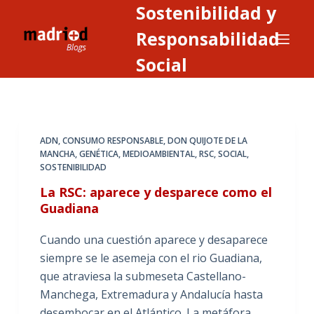
Sostenibilidad y
S
a
Responsabilidad
l
Social
t
a
r
a
ADN
,
CONSUMO RESPONSABLE
,
DON QUIJOTE DE LA
l
MANCHA
,
GENÉTICA
,
MEDIOAMBIENTAL
,
RSC
,
SOCIAL
,
c
SOSTENIBILIDAD
o
La RSC: aparece y desparece como el
n
Guadiana
t
e
Cuando una cuestión aparece y desaparece
n
siempre se le asemeja con el rio Guadiana,
i
que atraviesa la submeseta Castellano-
d
Manchega, Extremadura y Andalucía hasta
o
desembocar en el Atlántico. La metáfora,