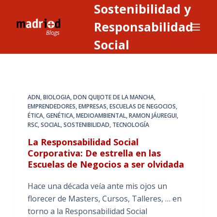
Sostenibilidad y
S
a
Responsabilidad
l
Social
t
a
r
a
ADN
,
BIOLOGIA
,
DON QUIJOTE DE LA MANCHA
,
l
EMPRENDEDORES
,
EMPRESAS
,
ESCUELAS DE NEGOCIOS
,
c
ÉTICA
,
GENÉTICA
,
MEDIOAMBIENTAL
,
RAMON JÁUREGUI
,
o
RSC
,
SOCIAL
,
SOSTENIBILIDAD
,
TECNOLOGÍA
n
La Responsabilidad Social
t
Corporativa: De estrella en las
e
Escuelas de Negocios a ser olvidada
n
Hace una década veía ante mis ojos un
i
florecer de Masters, Cursos, Talleres, … en
d
torno a la Responsabilidad Social
o