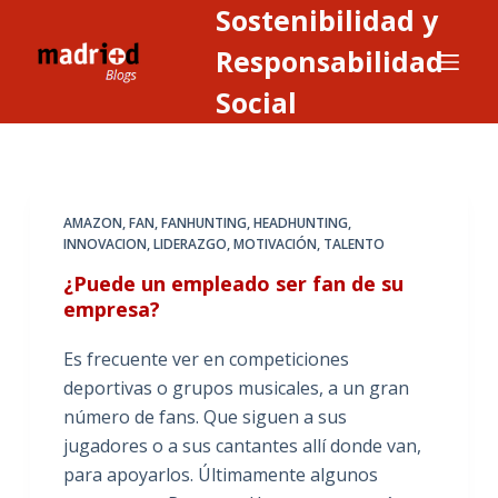
Sostenibilidad y
S
a
Responsabilidad
l
Social
t
a
r
a
AMAZON
,
FAN
,
FANHUNTING
,
HEADHUNTING
,
l
INNOVACION
,
LIDERAZGO
,
MOTIVACIÓN
,
TALENTO
c
¿Puede un empleado ser fan de su
o
empresa?
n
t
Es frecuente ver en competiciones
e
deportivas o grupos musicales, a un gran
n
número de fans. Que siguen a sus
i
jugadores o a sus cantantes allí donde van,
d
para apoyarlos. Últimamente algunos
o