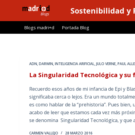
S
Sostenibilidad y
a
l
Blogs madri+d
Portada Blog
t
a
r
a
l
ADN
,
DARWIN
,
INTELIGENCIA ARIFICIAL
,
JULO VERNE
,
PAUL ALL
c
La Singularidad Tecnológica y su f
o
n
Recuerdo esos años de mi infancia de Epi y Bl
t
significaba cerca o lejos. Era un mundo totalme
e
es como hablar de la “prehistoria”. Pues bien,
n
acabo de leer que estamos cada vez más próxi
i
se denomina Singularidad Tecnológica, y que 
d
o
CARMEN VALLEJO
28 MARZO 2016