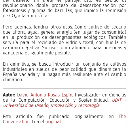
del desierto sin afear el paisaje. Esto es debido al
revolucionario doble proceso de descarbonización por
fotosíntesis y quema de barrillas, que impide la reemisión
de CO₂ a la atmósfera.
Pero además, tendría otros usos. Como cultivo de secano
que ahorra agua, genera energía (en lugar de consumirla)
en la producción de desengrasantes ecológicos. También
serviría para el reciclado de vidrio y textil, con huella de
carbono negativa. Su uso como alimento para personas y
ganadería es igualmente posible.
En definitiva, se busca introducir un conjunto de cultivos
industriales en suelos de peor calidad que dinamicen la
España vaciada y la hagan más resiliente ante el cambio
climático.
Autor:
David Antonio Rosas Espín
, Investigador en Ciencias
de la Computación, Educación y Sostenibilidad,
UDIT -
Universidad de Diseño, Innovación y Tecnología
Este artículo fue publicado originalmente en
The
Conversation
. Lea el
original
.