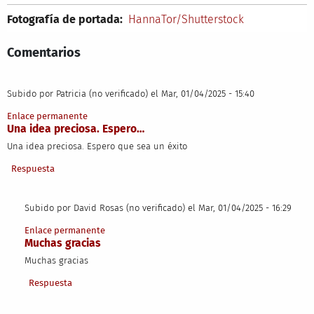
Fotografía de portada:
HannaTor/Shutterstock
Comentarios
Subido por
Patricia (no verificado)
el Mar, 01/04/2025 - 15:40
Enlace permanente
Una idea preciosa. Espero…
Una idea preciosa. Espero que sea un éxito
Respuesta
Subido por
David Rosas (no verificado)
el Mar, 01/04/2025 - 16:29
En respuesta a
Una idea preciosa. Espero…
por
Patricia (no verificado)
Enlace permanente
Muchas gracias
Muchas gracias
Respuesta