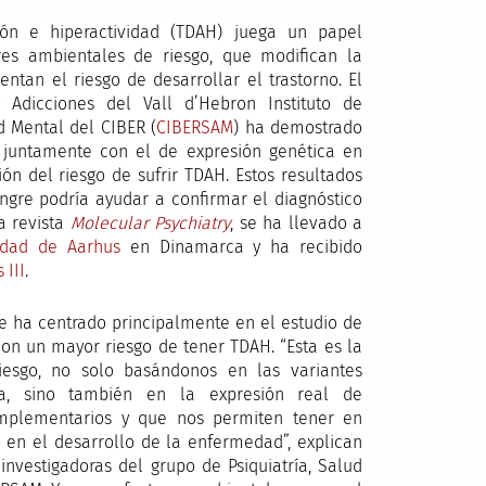
ión e hiperactividad (TDAH) juega un papel
res ambientales de riesgo, que modifican la
tan el riesgo de desarrollar el trastorno. El
 Adicciones del Vall d’Hebron Instituto de
d Mental del CIBER (
CIBERSAM
) ha demostrado
s juntamente con el de expresión genética en
ón del riesgo de sufrir TDAH. Estos resultados
ngre podría ayudar a confirmar el diagnóstico
la revista
Molecular Psychiatry
, se ha llevado a
idad de Aarhus
en Dinamarca y ha recibido
 III
.
se ha centrado principalmente en el estudio de
con un mayor riesgo de tener TDAH. “Esta es la
esgo, no solo basándonos en las variantes
a, sino también en la expresión real de
mplementarios y que nos permiten tener en
 en el desarrollo de la enfermedad”, explican
 investigadoras del grupo de Psiquiatría, Salud