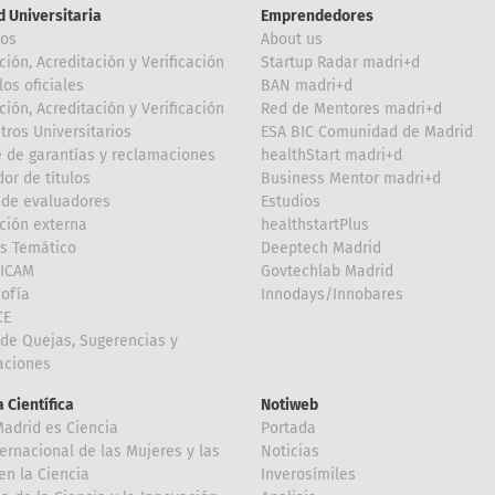
d Universitaria
Emprendedores
ros
About us
ción, Acreditación y Verificación
Startup Radar madri+d
los oficiales
BAN madri+d
ción, Acreditación y Verificación
Red de Mentores madri+d
tros Universitarios
ESA BIC Comunidad de Madrid
 de garantías y reclamaciones
healthStart madri+d
or de títulos
Business Mentor madri+d
de evaluadores
Estudios
ción externa
healthstartPlus
is Temático
Deeptech Madrid
FICAM
Govtechlab Madrid
Sofía
Innodays/Innobares
CE
de Quejas, Sugerencias y
taciones
 Científica
Notiweb
Madrid es Ciencia
Portada
ternacional de las Mujeres y las
Noticias
en la Ciencia
Inverosímiles