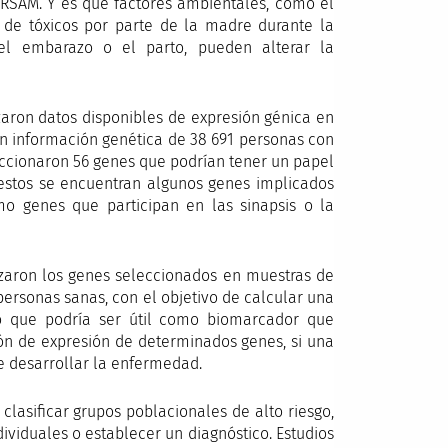
ERSAM. Y es que factores ambientales, como el
o de tóxicos por parte de la madre durante la
el embarazo o el parto, pueden alterar la
izaron datos disponibles de expresión génica en
on información genética de 38 691 personas con
eccionaron 56 genes que podrían tener un papel
e estos se encuentran algunos genes implicados
o genes que participan en las sinapsis o la
izaron los genes seleccionados en muestras de
ersonas sanas, con el objetivo de calcular una
no que podría ser útil como biomarcador que
rón de expresión de determinados genes, si una
 desarrollar la enfermedad.
clasificar grupos poblacionales de alto riesgo,
ividuales o establecer un diagnóstico. Estudios