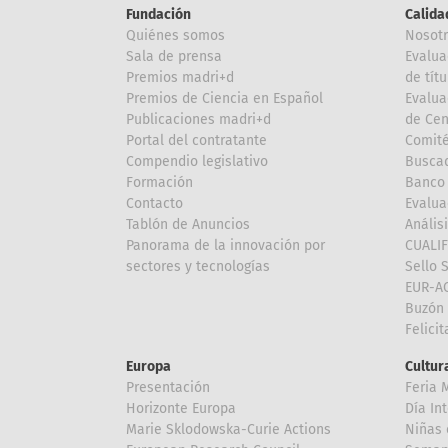
Fundación
Calida
Quiénes somos
Nosot
Sala de prensa
Evalua
Premios madri+d
de títu
Premios de Ciencia en Español
Evalua
Publicaciones madri+d
de Cen
Portal del contratante
Comité
Compendio legislativo
Buscad
Formación
Banco 
Contacto
Evalua
Tablón de Anuncios
Anális
Panorama de la innovación por
CUALI
sectores y tecnologías
Sello 
EUR-A
Buzón 
Felici
Europa
Cultura
Presentación
Feria 
Horizonte Europa
Día In
Marie Sklodowska-Curie Actions
Niñas 