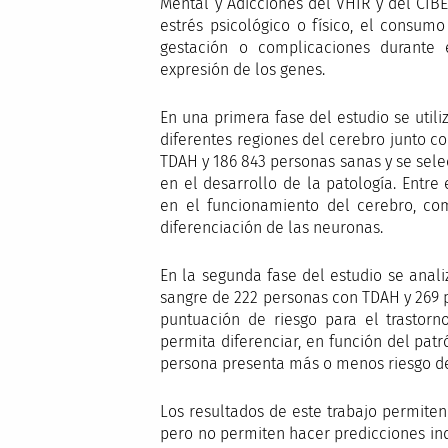
Mental y Adicciones del VHIR y del CIB
estrés psicológico o físico, el consum
gestación o complicaciones durante 
expresión de los genes.
En una primera fase del estudio se util
diferentes regiones del cerebro junto c
TDAH y 186 843 personas sanas y se sel
en el desarrollo de la patología. Entr
en el funcionamiento del cerebro, com
diferenciación de las neuronas.
En la segunda fase del estudio se anal
sangre de 222 personas con TDAH y 269 p
puntuación de riesgo para el trastor
permita diferenciar, en función del pat
persona presenta más o menos riesgo de
Los resultados de este trabajo permiten 
pero no permiten hacer predicciones ind