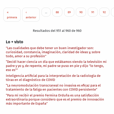
Paginación
Primera página
Página anterior
Page
Page
Page
Page
Page
«
‹
…
88
89
90
91
92
primera
anterior
Resultados del 951 al 960 de 960
Lo + visto
"Las cualidades que debe tener un buen investigador son:
curiosidad, constancia, imaginación, claridad de ideas y, sobre
todo, amor a su profesión"
“Decidí hacer ciencia un día que estábamos viendo la televisión mi
padre y yo y, de repente, mi padre se puso en pie y dijo "lo tengo,
eso es"”
Inteligencia artificial para la interpretación de la radiología de
tórax en el diagnóstico de COVID
“La neuromodulación transcraneal no invasiva es eficaz para el
tratamiento de la fatiga en pacientes con COVID persistente”
“Para mí recibir el premio Fermina Orduña es una satisfacción
extraordinaria porque considero que es el premio de innovación
más importante de España”