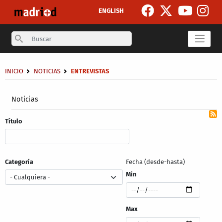
Pasar al contenido principal
ENGLISH
Search
Sobrescribir enlaces de ayuda a la navegación
INICIO
NOTICIAS
ENTREVISTAS
Secondary breadcrumb
Noticias
Título
Categoría
Fecha (desde-hasta)
Min
Max