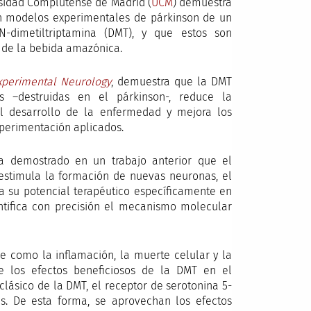
rsidad Complutense de Madrid (
UCM
) demuestra
en modelos experimentales de párkinson de un
-dimetiltriptamina (DMT), y que estos son
 de la bebida amazónica.
xperimental Neurology
, demuestra que la DMT
s –destruidas en el párkinson-, reduce la
al desarrollo de la enfermedad y mejora los
perimentación aplicados.
a demostrado en un trabajo anterior que el
stimula la formación de nuevas neuronas, el
a su potencial terapéutico específicamente en
tifica con precisión el mecanismo molecular
ve como la inflamación, la muerte celular y la
e los efectos beneficiosos de la DMT en el
clásico de la DMT, el receptor de serotonina 5-
s. De esta forma, se aprovechan los efectos