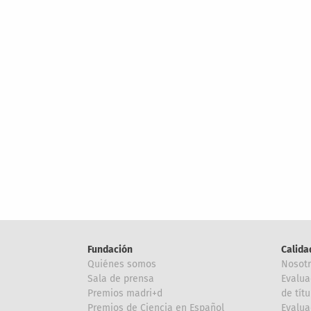
Fundación
Calida
Quiénes somos
Nosot
Sala de prensa
Evalua
Premios madri+d
de títu
Premios de Ciencia en Español
Evalua