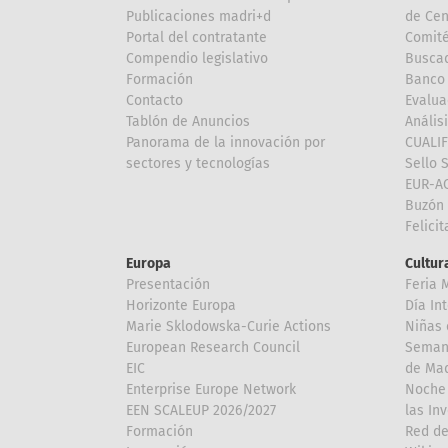
Publicaciones madri+d
de Cen
Portal del contratante
Comité
Compendio legislativo
Buscad
Formación
Banco 
Contacto
Evalua
Tablón de Anuncios
Anális
Panorama de la innovación por
CUALI
sectores y tecnologías
Sello 
EUR-A
Buzón 
Felici
Europa
Cultura
Presentación
Feria 
Horizonte Europa
Día In
Marie Sklodowska-Curie Actions
Niñas 
European Research Council
Semana
EIC
de Mad
Enterprise Europe Network
Noche 
EEN SCALEUP 2026/2027
las In
Formación
Red de