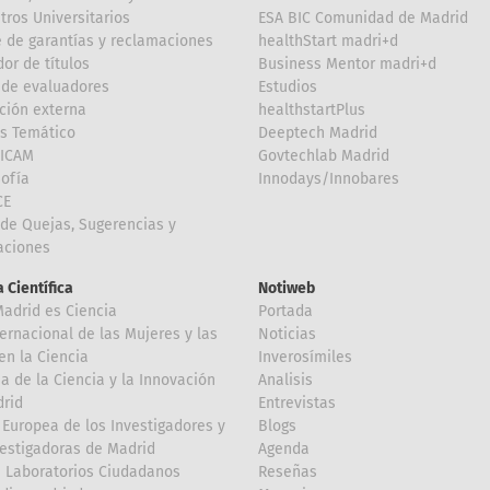
tros Universitarios
ESA BIC Comunidad de Madrid
 de garantías y reclamaciones
healthStart madri+d
or de títulos
Business Mentor madri+d
de evaluadores
Estudios
ción externa
healthstartPlus
is Temático
Deeptech Madrid
FICAM
Govtechlab Madrid
Sofía
Innodays/Innobares
CE
de Quejas, Sugerencias y
taciones
 Científica
Notiweb
Madrid es Ciencia
Portada
ternacional de las Mujeres y las
Noticias
en la Ciencia
Inverosímiles
 de la Ciencia y la Innovación
Analisis
rid
Entrevistas
Europea de los Investigadores y
Blogs
vestigadoras de Madrid
Agenda
 Laboratorios Ciudadanos
Reseñas