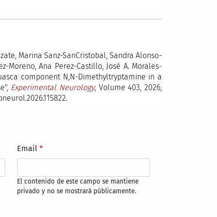
lzate, Marina Sanz-SanCristobal, Sandra Alonso-
pez-Moreno, Ana Perez-Castillo, José A. Morales-
ahuasca component N,N-Dimethyltryptamine in a
se",
Experimental Neurology
, Volume 403, 2026,
pneurol.2026.115822.
Email
El contenido de este campo se mantiene
privado y no se mostrará públicamente.