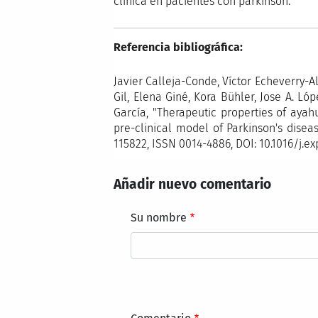
clínica en pacientes con párkinson.
Referencia bibliográfica:
Javier Calleja-Conde, Víctor Echeverry-A
Gil, Elena Giné, Kora Bühler, Jose A. Ló
García, "Therapeutic properties of ay
pre-clinical model of Parkinson's disea
115822, ISSN 0014-4886, DOI: 10.1016/j.ex
Añadir nuevo comentario
Su nombre