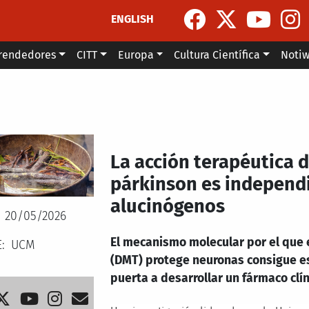
ENGLISH
rendedores
CITT
Europa
Cultura Científica
Noti
La acción terapéutica 
párkinson es independi
alucinógenos
20/05/2026
El mecanismo molecular por el que
E
UCM
(DMT) protege neuronas consigue es
puerta a desarrollar un fármaco clí