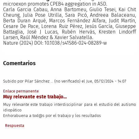
microexon promotes CPEB4 aggregation in ASD.
Carla Garcia Cabau, Anna Bartomeu, Giulio Tesei, Kai Chit
Cheung, Julia Pose Utrilla, Sara Picó, Andreea Balaceanu,
Berta Duran Arqué, Marcos Fernández Alfara, Judit Martín,
Cesare De Pace, Lorena Ruiz Pérez, Jesús García, Giuseppe
Battaglia, José J Lucas, Rubén Hervás, Kresten Lindorff
Larsen, Raúl Méndez & Xavier Salvatella.
Nature (2024) DOI: 10.1038/s41586-024-08289-w
Comentarios
Subido por
Pilar Sánchez … (no verificado)
el Jue, 05/12/2024 - 14:07
Enlace permanente
Muy relevante este trabajo…
Muy relevante este trabajo interdisciplinar para el estudio del autismo
idiopático
Enhorabuena a tod@s por el trabajo y los resultados
Respuesta