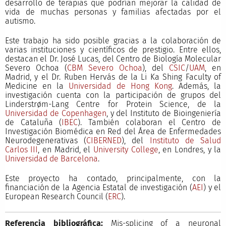
desarrollo de terapias que podrían mejorar la calidad de
vida de muchas personas y familias afectadas por el
autismo.
Este trabajo ha sido posible gracias a la colaboración de
varias instituciones y científicos de prestigio. Entre ellos,
destacan el Dr. José Lucas, del Centro de Biología Molecular
Severo Ochoa (
CBM Severo Ochoa
), del
CSIC
/
UAM
, en
Madrid, y el Dr. Ruben Hervás de la Li Ka Shing Faculty of
Medicine en la
Universidad de Hong Kong
. Además, la
investigación cuenta con la participación de grupos del
Linderstrøm-Lang Centre for Protein Science, de la
Universidad de Copenhagen
, y del Instituto de Bioingeniería
de Cataluña (
IBEC
). También colaboran el Centro de
Investigación Biomédica en Red del Área de Enfermedades
Neurodegenerativas (
CIBERNED
), del
Instituto de Salud
Carlos III
, en Madrid, el
University College
, en Londres, y la
Universidad de Barcelona
.
Este proyecto ha contado, principalmente, con la
financiación de la Agencia Estatal de investigación (
AEI
) y el
European Research Council (
ERC
).
Referencia bibliográfica:
Mis-splicing of a neuronal