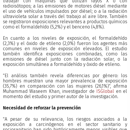
trabajar con máquinas que utilizan rayos X o con
radioisótopos; a las emisiones de motores diésel mediante
el uso de vehículos impulsados por diésel; o a la radiación
ultravioleta solar a través del trabajo al aire libre. También
se registraron exposiciones relevantes a productos químicos
como el formaldehído (5,2%) y el benceno (4,8%).
En cuanto a los niveles de exposición, el formaldehído
(2,3%) y el óxido de etileno (2,0%) fueron los agentes más
comunes en niveles de exposición elevados. El estudio
también identifica exposiciones combinadas, como las
emisiones de diésel junto con la radiación solar, o la
exposición simultánea a formaldehído y óxido de etileno.
"El análisis también revela diferencias por género: los
hombres muestran una mayor prevalencia de exposición
(35,7%) en comparación con las mujeres (26,1%)", afirma
Muhammad Waseem Khan, investigador de
ISGlobal
en el
momento del estudio y primer autor de la investigación.
Necesidad de reforzar la prevención
"A pesar de su relevancia, los riesgos asociados a la
exposición a carcinógenos en el sector sanitario y
sociosanitario han sido históricamente menos visibles que