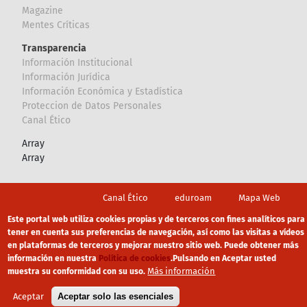
Magazine
Mentes Críticas
Transparencia
Información Institucional
Información Jurídica
Información Económica y Estadística
Proteccion de Datos Personales
Canal Ético
Array
Array
Footer
Canal Ético
eduroam
Mapa Web
Política privacidad
Política de cookies
Aviso legal
Este portal web utiliza cookies propias y de terceros con fines analíticos para
tener en cuenta sus preferencias de navegación, así como las visitas a vídeos
en plataformas de terceros y mejorar nuestro sitio web. Puede obtener más
información en nuestra
Política de cookies
.
Pulsando en Aceptar usted
Más información
muestra su conformidad con su uso.
Aceptar
Aceptar solo las esenciales