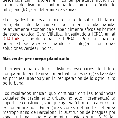
descensos aún mayores en las temperaturas nocturnas,
además de disminuir contaminantes como el dióxido de
nitrógeno (NO₂) en determinadas zonas.
«Los tejados blancos actúan directamente sobre el balance
energético de la ciudad. Son una medida rápida,
relativamente económica y especialmente eficaz en barrios
densos», explica Gara Villalba, investigadora ICREA en el
ICTA-UAB
y coordinadora de URBAG. «Pero su máximo
potencial se alcanza cuando se integran con otras
soluciones verdes», indica.
Más verde, pero mejor planificado
El proyecto ha evaluado distintos escenarios de futuro
comparando la urbanización actual con estrategias basadas
en parques urbanos y en la recuperación de la agricultura
periurbana.
Los resultados indican que continuar con las tendencias
actuales de crecimiento urbano no solo incrementará la
superficie construida, sino que agravará tanto el calor como
la contaminación. En algunas zonas del norte del área
metropolitana de Barcelona, la sustitución de bosques por
zonas urbanas puede aumentar hasta en un 8 % las