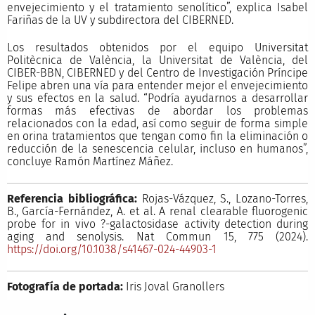
envejecimiento y el tratamiento senolítico”, explica Isabel
Fariñas de la UV y subdirectora del CIBERNED.
Los resultados obtenidos por el equipo Universitat
Politècnica de València, la Universitat de València, del
CIBER-BBN, CIBERNED y del Centro de Investigación Príncipe
Felipe abren una vía para entender mejor el envejecimiento
y sus efectos en la salud. “Podría ayudarnos a desarrollar
formas más efectivas de abordar los problemas
relacionados con la edad, así como seguir de forma simple
en orina tratamientos que tengan como fin la eliminación o
reducción de la senescencia celular, incluso en humanos”,
concluye Ramón Martínez Máñez.
Referencia bibliográfica:
Rojas-Vázquez, S., Lozano-Torres,
B., García-Fernández, A. et al. A renal clearable fluorogenic
probe for in vivo ?-galactosidase activity detection during
aging and senolysis. Nat Commun 15, 775 (2024).
https://doi.org/10.1038/s41467-024-44903-1
Fotografía de portada:
Iris Joval Granollers