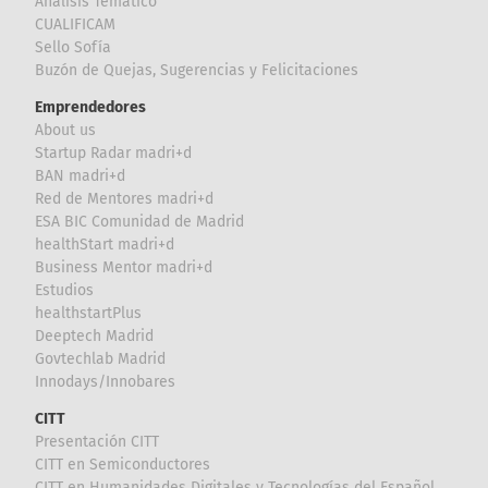
Análisis Temático
CUALIFICAM
Sello Sofía
Buzón de Quejas, Sugerencias y Felicitaciones
Emprendedores
About us
Startup Radar madri+d
BAN madri+d
Red de Mentores madri+d
ESA BIC Comunidad de Madrid
healthStart madri+d
Business Mentor madri+d
Estudios
healthstartPlus
Deeptech Madrid
Govtechlab Madrid
Innodays/Innobares
CITT
Presentación CITT
CITT en Semiconductores
CITT en Humanidades Digitales y Tecnologías del Español