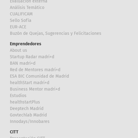
Evaluación externa
Análisis Temático
CUALIFICAM
Sello Sofía
EUR-ACE
Buzón de Quejas, Sugerencias y Felicitaciones
Emprendedores
About us
Startup Radar madri+d
BAN madri+d
Red de Mentores madri+d
ESA BIC Comunidad de Madrid
healthStart madri+d
Business Mentor madri+d
Estudios
healthstartPlus
Deeptech Madrid
Govtechlab Madrid
Innodays/Innobares
CITT