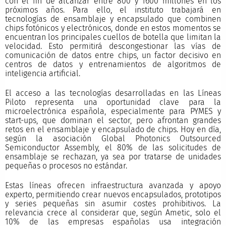
con el fin de alcanzar entre 800 y 1600 millones en los
próximos años. Para ello, el instituto trabajará en
tecnologías de ensamblaje y encapsulado que combinen
chips fotónicos y electrónicos, donde en estos momentos se
encuentran los principales cuellos de botella que limitan la
velocidad. Esto permitirá descongestionar las vías de
comunicación de datos entre chips, un factor decisivo en
centros de datos y entrenamientos de algoritmos de
inteligencia artificial.
El acceso a las tecnologías desarrolladas en las Líneas
Piloto representa una oportunidad clave para la
microelectrónica española, especialmente para PYMES y
start-ups, que dominan el sector, pero afrontan grandes
retos en el ensamblaje y encapsulado de chips. Hoy en día,
según la asociación Global Photonics Outsourced
Semiconductor Assembly, el 80% de las solicitudes de
ensamblaje se rechazan, ya sea por tratarse de unidades
pequeñas o procesos no estándar.
Estas líneas ofrecen infraestructura avanzada y apoyo
experto, permitiendo crear nuevos encapsulados, prototipos
y series pequeñas sin asumir costes prohibitivos. La
relevancia crece al considerar que, según Ametic, solo el
10% de las empresas españolas usa integración