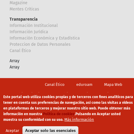
Magazine
Mentes Críticas
Transparencia
Información Institucional
Información Jurídica
Información Económica y Estadística
Proteccion de Datos Personales
Canal Ético
Array
Array
Footer
Canal Ético
eduroam
Mapa Web
Política privacidad
Política de cookies
Aviso legal
Este portal web utiliza cookies propias y de terceros con fines analíticos para
tener en cuenta sus preferencias de navegación, así como las visitas a vídeos
en plataformas de terceros y mejorar nuestro sitio web. Puede obtener más
información en nuestra
Política de cookies
.
Pulsando en Aceptar usted
Más información
muestra su conformidad con su uso.
Aceptar
Aceptar solo las esenciales