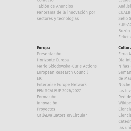
Contacto
Evalua
Tablón de Anuncios
Anális
Panorama de la innovación por
CUALI
sectores y tecnologías
Sello 
EUR-A
Buzón 
Felici
Europa
Cultura
Presentación
Feria 
Horizonte Europa
Día In
Marie Sklodowska-Curie Actions
Niñas 
European Research Council
Semana
EIC
de Mad
Enterprise Europe Network
Noche 
EEN SCALEUP 2026/2027
las In
Formación
Red de
Innovación
Wikipe
Proyectos
Cienci
Call4Evaluators RIVCircular
Cienci
Cátedr
las un