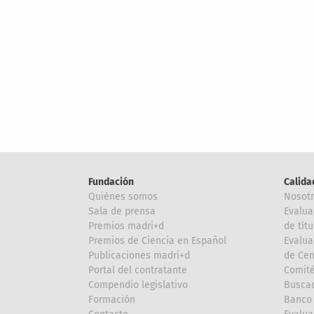
Fundación
Calida
Quiénes somos
Nosot
Sala de prensa
Evalua
Premios madri+d
de títu
Premios de Ciencia en Español
Evalua
Publicaciones madri+d
de Cen
Portal del contratante
Comité
Compendio legislativo
Buscad
Formación
Banco 