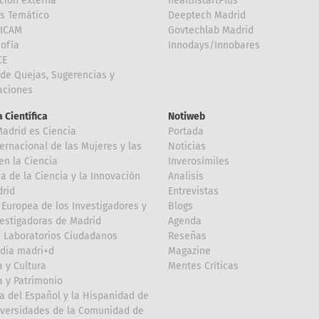
ción externa
healthstartPlus
is Temático
Deeptech Madrid
FICAM
Govtechlab Madrid
Sofía
Innodays/Innobares
CE
de Quejas, Sugerencias y
taciones
 Científica
Notiweb
Madrid es Ciencia
Portada
ternacional de las Mujeres y las
Noticias
en la Ciencia
Inverosímiles
 de la Ciencia y la Innovación
Analisis
rid
Entrevistas
Europea de los Investigadores y
Blogs
vestigadoras de Madrid
Agenda
 Laboratorios Ciudadanos
Reseñas
dia madri+d
Magazine
a y Cultura
Mentes Críticas
a y Patrimonio
a del Español y la Hispanidad de
iversidades de la Comunidad de