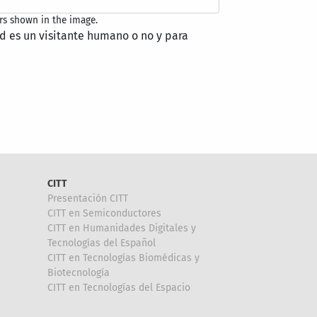
rs shown in the image.
ed es un visitante humano o no y para
CITT
Presentación CITT
CITT en Semiconductores
CITT en Humanidades Digitales y
Tecnologías del Español
CITT en Tecnologías Biomédicas y
Biotecnología
CITT en Tecnologías del Espacio