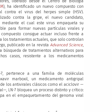
dores, liderado desde el Centro de Biología
AM
), ha identificado un nuevo compuesto con
l contra el virus del herpes simple (HSV).
izado contra la gripe, el nuevo candidato,
 mediante el cual este virus empaqueta su
ble para formar nuevas partículas virales y
 compuesto consigue actuar incluso frente a
a los tratamientos actuales, que solo controlan
azgo, publicado en la revista
Advanced Science
,
la búsqueda de tratamientos alternativos para
chos casos, resistente a los medicamentos
-7, pertenece a una familia de moléculas
oxavir marboxil, un medicamento antigripal
de los antivirales clásicos como el aciclovir —
l—, LN-7 bloquea un proceso distinto y crítico:
cipa en el empaquetamiento del genoma viral