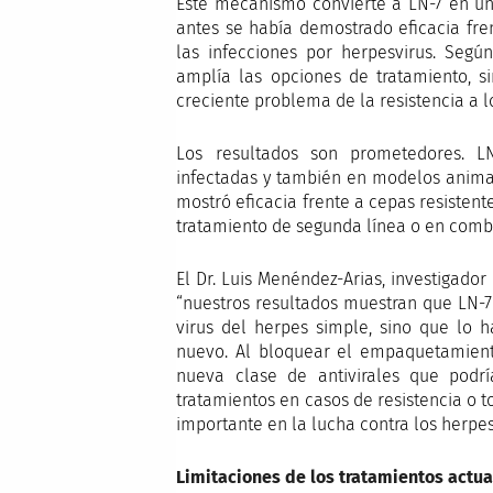
Este mecanismo convierte a LN-7 en un 
antes se había demostrado eficacia fre
las infecciones por herpesvirus. Según
amplía las opciones de tratamiento, 
creciente problema de la resistencia a l
Los resultados son prometedores. LN
infectadas y también en modelos animal
mostró eficacia frente a cepas resistent
tratamiento de segunda línea o en combi
El Dr. Luis Menéndez-Arias, investigado
“nuestros resultados muestran que LN-7 
virus del herpes simple, sino que l
nuevo. Al bloquear el empaquetamient
nueva clase de antivirales que podrí
tratamientos en casos de resistencia o 
importante en la lucha contra los herpes
Limitaciones de los tratamientos actua