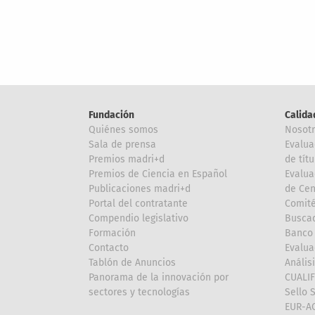
Fundación
Calida
Quiénes somos
Nosot
Sala de prensa
Evalua
Premios madri+d
de títu
Premios de Ciencia en Español
Evalua
Publicaciones madri+d
de Cen
Portal del contratante
Comité
Compendio legislativo
Buscad
Formación
Banco 
Contacto
Evalua
Tablón de Anuncios
Anális
Panorama de la innovación por
CUALI
sectores y tecnologías
Sello 
EUR-A