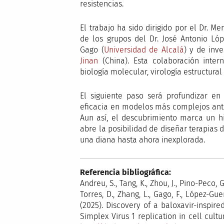
resistencias.
El trabajo ha sido dirigido por el Dr. M
de los grupos del Dr. José Antonio Ló
Gago (
Universidad de Alcalá
) y de inv
Jinan
(China). Esta colaboración inter
biología molecular, virología estructural
El siguiente paso será profundizar en 
eficacia en modelos más complejos ant
Aun así, el descubrimiento marca un hi
abre la posibilidad de diseñar terapias
una diana hasta ahora inexplorada.
Referencia bibliográfica:
Andreu, S., Tang, K., Zhou, J., Pino-Peco, 
Torres, D., Zhang, L., Gago, F., López-Guer
(2025). Discovery of a baloxavir-inspir
Simplex Virus 1 replication in cell cult