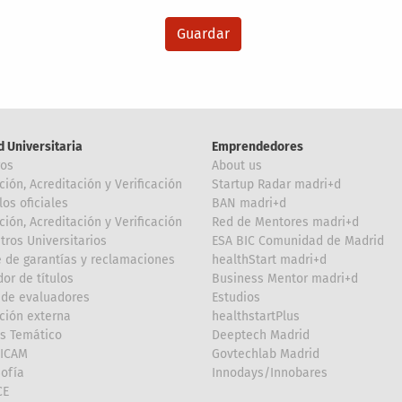
d Universitaria
Emprendedores
ros
About us
ción, Acreditación y Verificación
Startup Radar madri+d
los oficiales
BAN madri+d
ción, Acreditación y Verificación
Red de Mentores madri+d
tros Universitarios
ESA BIC Comunidad de Madrid
 de garantías y reclamaciones
healthStart madri+d
or de títulos
Business Mentor madri+d
de evaluadores
Estudios
ción externa
healthstartPlus
is Temático
Deeptech Madrid
FICAM
Govtechlab Madrid
Sofía
Innodays/Innobares
CE