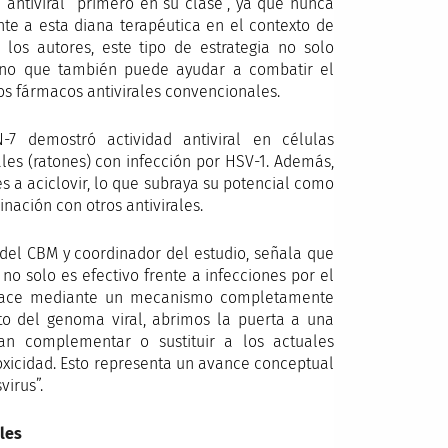
antiviral “primero en su clase”, ya que nunca
nte a esta diana terapéutica en el contexto de
 los autores, este tipo de estrategia no solo
sino que también puede ayudar a combatir el
os fármacos antivirales convencionales.
-7 demostró actividad antiviral en células
es (ratones) con infección por HSV-1. Además,
es a aciclovir, lo que subraya su potencial como
nación con otros antivirales.
r del CBM y coordinador del estudio, señala que
no solo es efectivo frente a infecciones por el
o hace mediante un mecanismo completamente
o del genoma viral, abrimos la puerta a una
an complementar o sustituir a los actuales
toxicidad. Esto representa un avance conceptual
virus”.
les