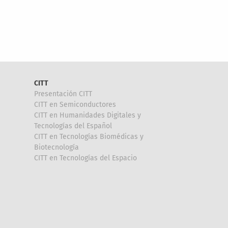
CITT
Presentación CITT
CITT en Semiconductores
CITT en Humanidades Digitales y
Tecnologías del Español
CITT en Tecnologías Biomédicas y
Biotecnología
CITT en Tecnologías del Espacio