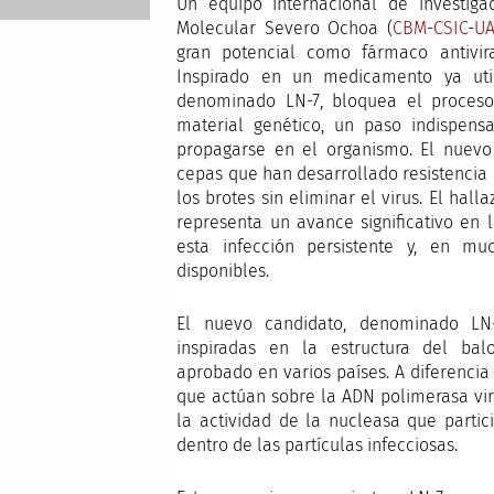
Un equipo internacional de investiga
Molecular Severo Ochoa (
CBM
-
CSIC
-
U
gran potencial como fármaco antivira
Inspirado en un medicamento ya util
denominado LN-7, bloquea el proceso
material genético, un paso indispensa
propagarse en el organismo. El nuevo
cepas que han desarrollado resistencia 
los brotes sin eliminar el virus. El hall
representa un avance significativo en 
esta infección persistente y, en mu
disponibles.
El nuevo candidato, denominado LN
inspiradas en la estructura del bal
aprobado en varios países. A diferencia 
que actúan sobre la ADN polimerasa vira
la actividad de la nucleasa que parti
dentro de las partículas infecciosas.